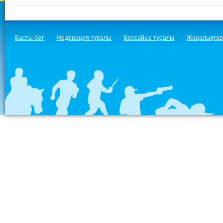
Басты бет
Федерация туралы
Бессайыс туралы
Жаңалықтар