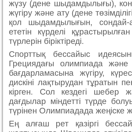
жүзу (дене шыдамдылығы), конк
жүгіру және ату (дене төзімділі
қол шыдамдылығын, сондай-ақ
ететін күрделі құрастырылға
түрлерін біріктіреді.
Спорттық бессайыс идеясы
Грециядағы олимпиада және
бағдарламасына жүгіру, күре
дискіні лақтырудан тұратын пе
кірген. Сол кездегі шебер 
дағдылар міндетті түрде болу
түрінен Олимпиадада жеңіске ж
Ең алғаш рет қазіргі бесса