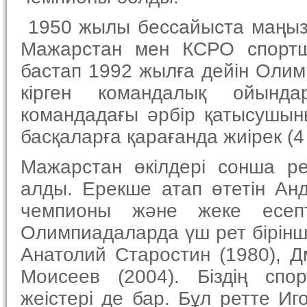
1950 жылы бессайыста маңызд
Мажарстан мен КСРО спорт
бастап 1992 жылға дейін Оли
кірген командалық ойынд
командадағы әрбір қатысушыны
басқаларға қарағанда жиірек (4
Мажарстан өкілдері сонша р
алды. Ерекше атап өтетін Ан
чемпионы және жеке есепт
Олимпиадаларда үш рет бірінші
Анатолий Старостин (1980), Д
Моисеев (2004). Біздің спо
жеістері де бар. Бұл ретте И