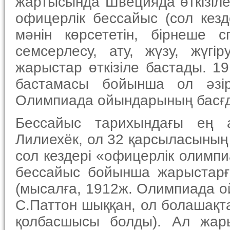
жартысында Швецияда өткізіле
офицерлік бессайыс (сол кез
мәнін көрсететін, бірнеше с
семсерлесу, ату, жүзу, жүгі
жарыстар өткізіле бастады. 1
бастамасы бойынша ол әзір
Олимпиада ойындарының басғда
Бессайыс тарихындағы ең 
Лилиехёк, ол 32 қарсыласының
сол кездері «офицерлік олимпи
бессайыс бойынша жарыстарғ
(мысалға, 1912ж. Олимпиада 
С.Паттон шыққан, ол болашақта
қолбасшысы болды). Ал жары