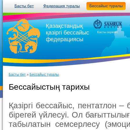
Басты бет
Федерация туралы
Бессайыс туралы
Қазақстандық
қазіргі бессайыс
Басты серіктес
федерациясы
Басты бет
»
Бессайыс туралы
Бессайыстың тарихы
Қазіргі бессайыс, пентатлон – 
бірегей үйлесуі. Ол бағыттылы
табылатын семсерлесу (эмоция