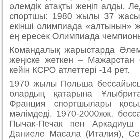
әлемдік атақты жеңіп алды. Лед
спортшы: 1980 жылы 37 жас
екінші олимпиада «алтынын» ж
ең ересек Олимпиада чемпион
Командалық жарыстарда Әлем
жеңіске жеткен – Мажарстан
кейін КСРО атлеттері -14 рет.
1970 жылы Польша бессайысшы
олардың қатарына Ұлыбрит
Франция спортшылары қосы
мәлімдеді. 1970-2000жж. бесс
Пычак-Печак пен Аркадиуш 
Даниеле Масала (Италия), Се