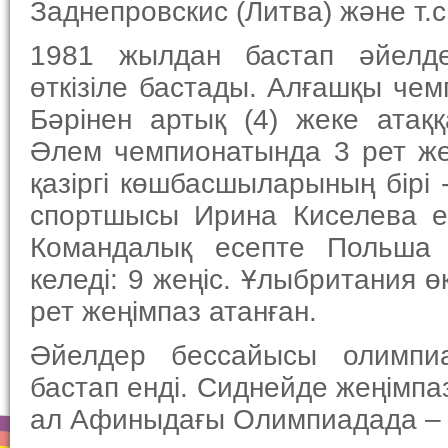
Заднепровскис (Литва) және т.с
1981 жылдан бастап әйелд
өткізіле бастады. Алғашқы чем
Бәрінен артық (4) жеке атақ
Әлем чемпионатында 3 рет же
қазіргі көшбасшыларының бірі
спортшысы Ирина Киселева ек
Командалық есепте Польша
келеді: 9 жеңіс. Ұлыбритания ө
рет жеңімпаз атанған.
Әйелдер бессайысы олимпи
бастап енді. Сиднейде жеңімпа
ал Афиныдағы Олимпиадада –