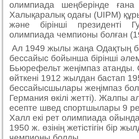
олимпиада шеңберінде ғана 
Халықаралық одағы (UIPM) құры
және бірінші президенті Г
олимпиада чемпионы болған (1
Ал 1949 жылы жаңа Одақтың ба
бессайыс бойынша бірінші әлем
Бьюрефельт жеңімпаз атанды. 
өйткені 1912 жылдан бастап 1
бессайысшылары жеңімпаз болға
Германия өкілі жетті). Жалпы 
есепте швед спортшылары 9 рет
Халл екі рет олимпиада ойында
1950 ж. өзінің жетістігін бір ж
чемпионы болды.