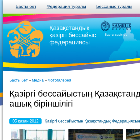
Басты бет
Федерация туралы
Бессайыс туралы
Қазақстандық
қазіргі бессайыс
Басты серіктес
федерациясы
Басты бет
»
Медиа
»
Фотогалерея
Қазіргі бессайыстың Қазақста
ашық біріншілігі
05 қазан 2012
Қазіргі бессайыстың Қазақстандық Федерациясын