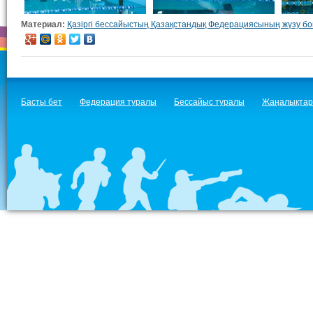
Материал:
Қазіргі бессайыстың Қазақстандық Федерациясының жүзу бо
Басты бет
Федерация туралы
Бессайыс туралы
Жаңалықтар