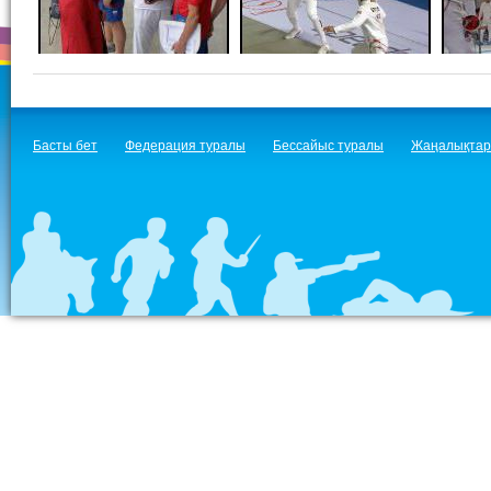
Басты бет
Федерация туралы
Бессайыс туралы
Жаңалықтар