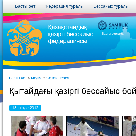
Басты бет
Федерация туралы
Бессайыс туралы
Қазақстандық
қазіргі бессайыс
Басты серіктес
федерациясы
Басты бет
»
Медиа
»
Фотогалерея
Қытайдағы қазіргі бессайыс б
18 шілде 2012