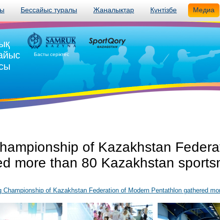
лы
Бессайыс туралы
Жаңалықтар
Күнтізбе
Медиа
ық
сайыс
Басты серіктес
сы
ampionship of Kazakhstan Federat
ed more than 80 Kazakhstan sport
Championship of Kazakhstan Federation of Modern Pentathlon gathered mo