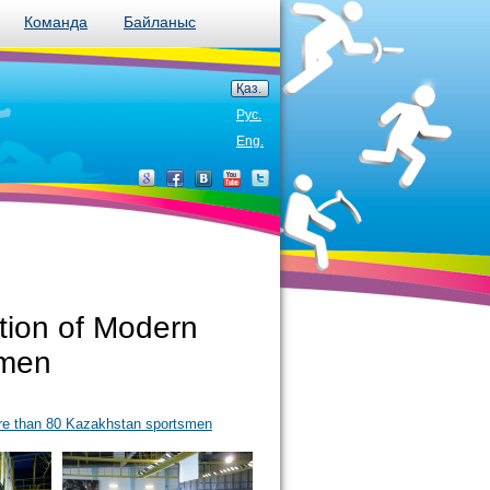
Команда
Байланыс
Қаз.
Рус.
Eng.
ion of Modern
smen
re than 80 Kazakhstan sportsmen