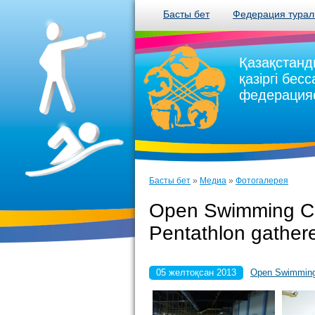
Басты бет
Федерация тура
Қазақстанд
қазіргі бес
федерация
Басты бет
»
Медиа
»
Фотогалерея
Open Swimming Ch
Pentathlon gather
05 желтоқсан 2013
Open Swimming 