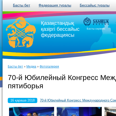
Басты бет
Федерация туралы
Бессайыс туралы
Қазақстандық
қазіргі бессайыс
Басты серіктес
федерациясы
Басты бет
»
Медиа
»
Фотогалерея
70-й Юбилейный Конгресс Меж
пятиборья
16 қараша 2018
70-й Юбилейный Конгресс Международного Сою