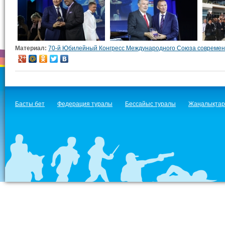
Материал:
70-й Юбилейный Конгресс Международного Союза современ
Басты бет
Федерация туралы
Бессайыс туралы
Жаңалықтар