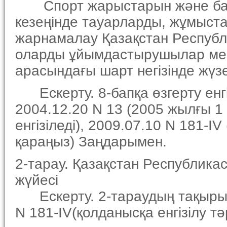
Спорт жарыстарын және басқ
кезеңiнде тауарларды, жұмыста
жарнамалау Қазақстан Респуб
оларды ұйымдастырушылар мен 
арасындағы шарт негiзiнде жүз
Ескерту. 8-бапқа өзгерту енгiз
2004.12.20 N 13 (2005 жылғы 1
енгiзiледi), 2009.07.10 N 181-IV
қараңыз) Заңдарымен.
2-тарау. Қазақстан Республик
жүйесi
Ескерту. 2-тараудың тақырыб
N 181-IV(қолданысқа енгiзiлу т