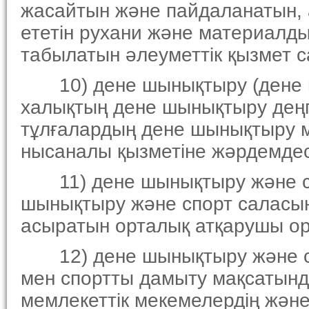
жасайтын және пайдаланатын, 
ететiн рухани және материалд
табылатын әлеуметтiк қызмет с
10) дене шынықтыру (дене ш
халықтың дене шынықтыру деңг
тұлғалардың дене шынықтыру м
нысаналы қызметiне жәрдемдесе
11) дене шынықтыру және спор
шынықтыру және спорт саласынд
асыратын орталық атқарушы ор
12) дене шынықтыру және спо
мен спортты дамыту мақсатынд
мемлекеттiк мекемелердiң және