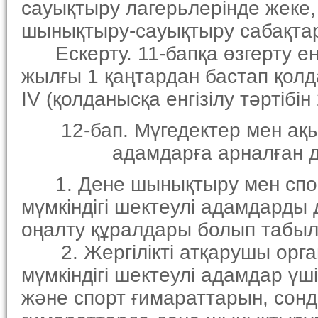
сауықтыру лагерьлерiнде жеке,
шынықтыру-сауықтыру сабақтар
Ескерту. 11-бапқа өзгерту енгi
жылғы 1 қаңтардан бастап қолда
IV (қолданысқа енгiзiлу тәртiб
12-бап. Мүгедектер мен ақыл-е
адамдарға арналған дене
1. Дене шынықтыру мен спорт
мүмкiндiгi шектеулi адамдарды 
оңалту құралдары болып табы
2. Жергiлiктi атқарушы орган
мүмкiндiгi шектеулi адамдар ү
және спорт ғимараттарын, сон