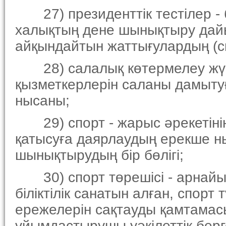
27) президенттiк тестiлер - 
халықтың дене шынықтыру дай
айқындайтын жаттығулардың (с
28) салалық көтермелеу жүйе
қызметкерлерiн саланы дамытуғ
нысаны;
29) спорт - жарыс әрекетiнi
қатысуға даярлаудың ерекше 
шынықтырудың бiр бөлiгi;
30) спорт төрешiсi - арнайы 
бiлiктiлiк санатын алған, спорт
ережелерiн сақтауды қамтамасы
ұйымдастырушы уәкiлеттiк берг