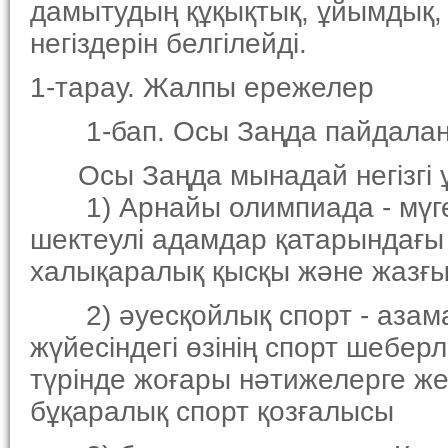
дамытудың құқықтық, ұйымдық,
негiздерiн белгiлейдi.
1-тарау. Жалпы ережелер
1-бап. Осы Заңда пайдаланыл
Осы Заңда мынадай негiзгi 
1) Арнайы олимпиада - мүгеде
шектеулi адамдар қатарындағы 
халықаралық қысқы және жазғы
2) әуесқойлық спорт - азама
жүйесiндегi өзiнiң спорт шеберл
түрiнде жоғары нәтижелерге жет
бұқаралық спорт қозғалысы