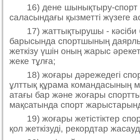
16) дене шынықтыру-спорт ұ
саласындағы қызметтi жүзеге а
17) жаттықтырушы - кәсiби бi
барысында спортшының даярлы
жеткiзу үшiн оның жарыс әрек
жеке тұлға;
18) жоғары дәрежедегi спорт
ұлттық құрама командасының м
атағы бар және жоғары спортты
мақсатында спорт жарыстарынд
19) жоғары жетiстiктер спорт
қол жеткiзудi, рекордтар жасау