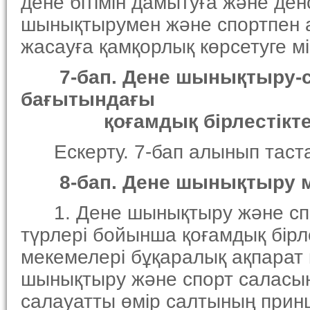
дене бiтiмiн дамытуға және де
шынықтырумен және спортпен а
жасауға қамқорлық көрсетуге мi
7-бап. Дене шынықтыру-са
бағытындағы
қоғамдық бiрлестiкте
Ескерту. 7-бап алынып тастал
8-бап. Дене шынықтыру м
1. Дене шынықтыру және спорт 
түрлерi бойынша қоғамдық бiрл
мекемелерi бұқаралық ақпарат
шынықтыру және спорт саласынд
салауатты өмiр салтының принц