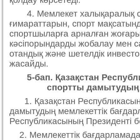
4. Мемлекет халықаралық ста
ғимараттарын, спорт мақсатын
спортшыларға арналған жоғары
кәсiпорындарды жобалау мен с
отандық және шетелдiк инвест
жасайды.
5-бап. Қазақстан Республ
спортты дамытудың мем
1. Қазақстан Республикасын
дамытудың мемлекеттiк бағдарл
Республикасының Президентi бе
2. Мемлекеттiк бағдарламада