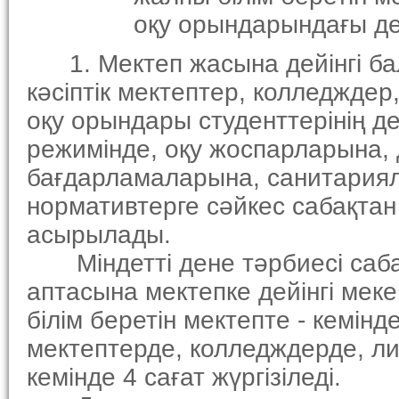
оқу орындарындағы дене
1. Мектеп жасына дейiнгi бал
кәсiптiк мектептер, колледжде
оқу орындары студенттерiнiң де
режимiнде, оқу жоспарларына, 
бағдарламаларына, санитариял
нормативтерге сәйкес сабақтан
асырылады.
Мiндеттi дене тәрбиесi сабақ
аптасына мектепке дейiнгi меке
бiлiм беретiн мектепте - кемiнде
мектептерде, колледждерде, л
кемiнде 4 сағат жүргiзiледi.