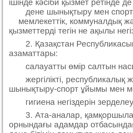
iшiнде кәсiби қызмет ретiнде д
дене шынықтыру мен спортты
мемлекеттiк, коммуналдық жә
қызметтердi тегiн не ақылы нег
2. Қазақстан Республикасын
азаматтары:
салауатты өмiр салтын наси
жергiлiктi, республикалық ж
шынықтыру-спорт ұйымы мен ме
гигиена негiздерiн зерделеуге
3. Ата-аналар, қамқоршылар
орнындағы адамдар отбасында