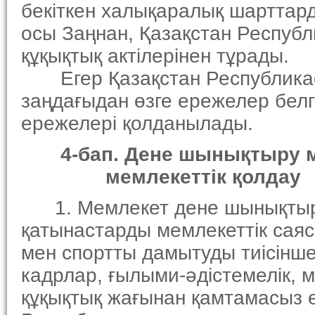
бекiткен халықаралық шарттар
осы Заңнан, Қазақстан Республ
құқықтық актiлерiнен тұрады.
Егер Қазақстан Республикасы
заңдағыдан өзге ережелер бел
ережелерi қолданылады.
4-бап. Дене шынықтыру 
мемлекеттiк қолдау
1. Мемлекет дене шынықтыру
қатынастарды мемлекеттiк сая
мен спортты дамытуды тиiсiнш
кадрлар, ғылыми-әдiстемелiк, 
құқықтық жағынан қамтамасыз е