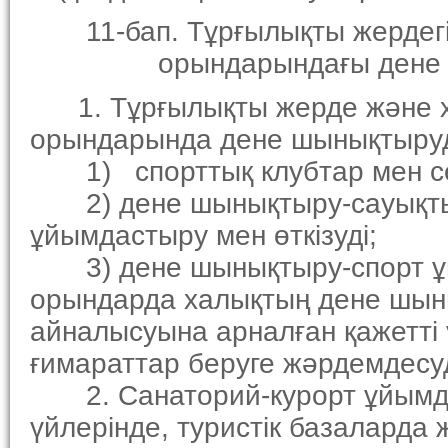
11-бап. Тұрғылықты жердегi
орындарындағы дене шын
1. Тұрғылықты жерде және х
орындарында дене шынықтыруд
1) спорттық клубтар мен се
2) дене шынықтыру-сауықтыр
ұйымдастыру мен өткiзудi;
3) дене шынықтыру-спорт ұ
орындарда халықтың дене шын
айналысуына арналған қажеттi 
ғимараттар беруге жәрдемдесу
2. Санаторий-курорт ұйымда
үйлерiнде, туристiк базаларда