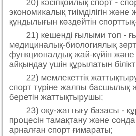
20) кәсiпқойлық спорт - спо
экономикалық тиiмдiлiгiн және 
құндылығын көздейтiн спорттық-
21) кешендi ғылыми топ - ғы
медициналық-биологиялық зерт
функционалдық жай-күйiн және
айқындау үшiн құрылатын бiлiк
22) мемлекеттiк жаттықтыруш
спорт түрiне жалпы басшылық 
беретiн жаттықтырушы;
23) оқу-жаттығу базасы - құ
процесiн тамақтану және сонда
арналған спорт ғимараты;