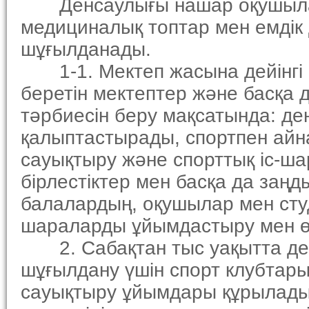
Денсаулығы нашар оқушылар
медициналық топтар мен емдiк
шұғылданады.
1-1. Мектеп жасына дейiнгi б
беретiн мектептер және басқа
тәрбиесiн беру мақсатында: 
қалыптастырады, спортпен айн
сауықтыру және спорттық iс-ша
бiрлестiктер мен басқа да заңд
балалардың, оқушылар мен студ
шараларды ұйымдастыру мен өт
2. Сабақтан тыс уақытта де
шұғылдану үшiн спорт клубтар
сауықтыру ұйымдары құрылады