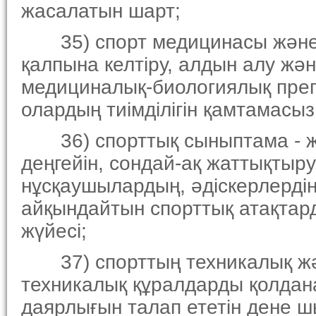
жасалатын шарт;
35) спорт медицинасы және 
қалпына келтiру, алдын алу жә
медициналық-биологиялық препа
олардың тиiмдiлiгiн қамтамасы
36) спорттық сыныптама - же
деңгейiн, сондай-ақ жаттықты
нұсқаушылардың, әдiскерлердiң 
айқындайтын спорттық атақтар
жүйесi;
37) спорттың техникалық жән
техникалық құралдарды қолда
даярлығын талап ететiн дене ш