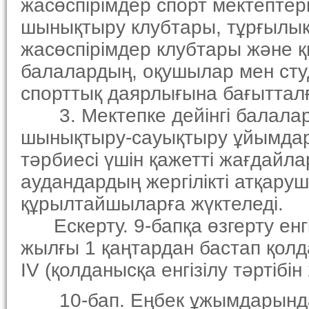
жасөспiрiмдер спорт мектептер
шынықтыру клубтары, тұрғылы
жасөспiрiмдер клубтары және қ
балалардың, оқушылар мен студ
спорттық даярлығына бағытталға
3. Мектепке дейiнгi балалар 
шынықтыру-сауықтыру ұйымдар
тәрбиесi үшiн қажеттi жағдайл
аудандардың жергiлiктi атқару
құрылтайшыларға жүктеледi.
Ескерту. 9-бапқа өзгерту енгiз
жылғы 1 қаңтардан бастап қолда
IV (қолданысқа енгiзiлу тәртiб
10-бап. Еңбек ұжымдарындағ