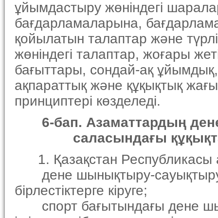
ұйымдастыру жөнiндегi шаралар,
бағдарламаларына, бағдарлама
қойылатын талаптар және түрлi
жөнiндегi талаптар, жоғары жет
бағыттары, сондай-ақ ұйымдық,
ақпараттық және құқықтық жағын
принциптерi көзделедi.
6-бап. Азаматтардың де
саласындағы құқықтары
1. Қазақстан Республикасы 
дене шынықтыру-сауықтыру ж
бiрлестiктерге кiруге;
спорт бағытындағы дене шын