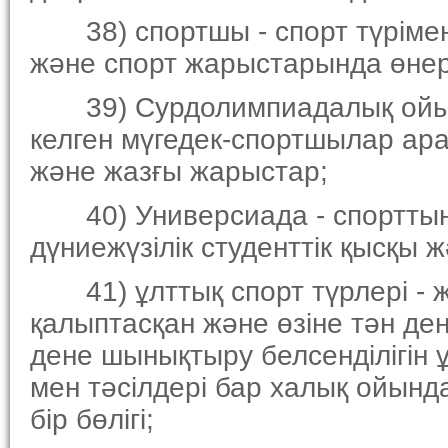
38) спортшы - спорт түрiмен 
және спорт жарыстарында өнер 
39) Сурдолимпиадалық ойынд
келген мүгедек-спортшылар ара
және жазғы жарыстар;
40) Универсиада - спорттың ә
дүниежүзiлiк студенттiк қысқы
41) ұлттық спорт түрлерi - ж
қалыптасқан және өзiне тән д
дене шынықтыру белсендiлiгiн 
мен тәсiлдерi бар халық ойынд
бiр бөлiгi;