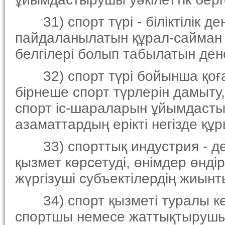
31) спорт түрi - бiлiктiлiк дең
пайдаланылатын құрал-сайман
белгiлерi болып табылатын ден
32) спорт түрi бойынша қоғам
бiрнеше спорт түрлерiн дамыту
спорт iс-шараларын ұйымдасты
азаматтардың ерiктi негiзде құры
33) спорттық индустрия - де
қызмет көрсетудi, өнiмдер өнд
жүргiзушi субъектiлердiң жиынт
34) спорт қызметi туралы кел
спортшы немесе жаттықтырушы