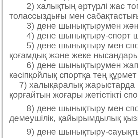
2) халықтың әртүрлi жас топ
толассыздығы мен сабақтастығ
3) дене шынықтырумен және с
4) дене шынықтыру-спорт ша
5) дене шынықтыру мен спор
қоғамдық және жеке нысандары
6) дене шынықтырумен жаппа
кәсiпқойлық спортқа тең құрмет
7) халықаралық жарыстарда 
қорғайтын жоғары жетiстiктi с
8) дене шынықтыру мен спорт
демеушiлiк, қайырымдылық қыз
9) дене шынықтыру-сауықтыру