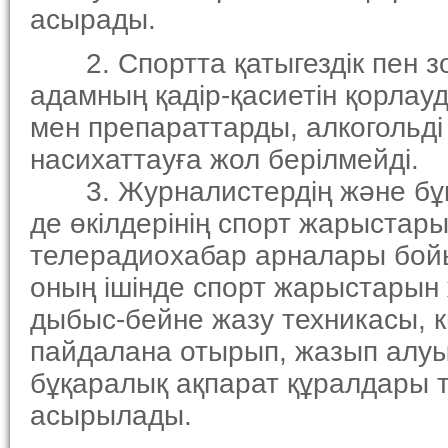
асырады.
2. Спортта қатыгездiк пен з
адамның қадiр-қасиетiн қорла
мен препараттарды, алкогольдi
насихаттауға жол берiлмейдi.
3. Журналистердiң және бұқа
де өкiлдерiнiң спорт жарыстар
телерадиохабар арналары бойы
оның iшiнде спорт жарыстарын
дыбыс-бейне жазу техникасы, к
пайдалана отырып, жазып алуы
бұқаралық ақпарат құралдары 
асырылады.