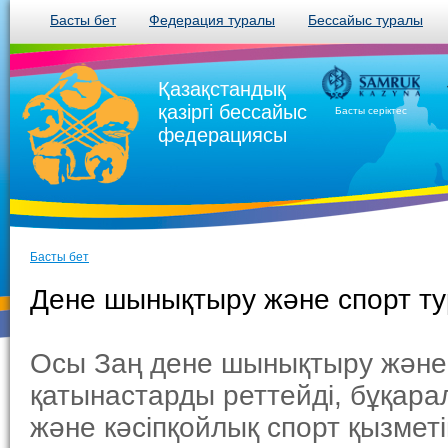
Басты бет
Федерация туралы
Бессайыс туралы
Қазақстандық
қазіргі бессайыс
Басты серіктес
федерациясы
Басты бет
Дене шынықтыру және спорт ту
Осы Заң дене шынықтыру және
қатынастарды реттейдi, бұқар
және кәсiпқойлық спорт қызмет