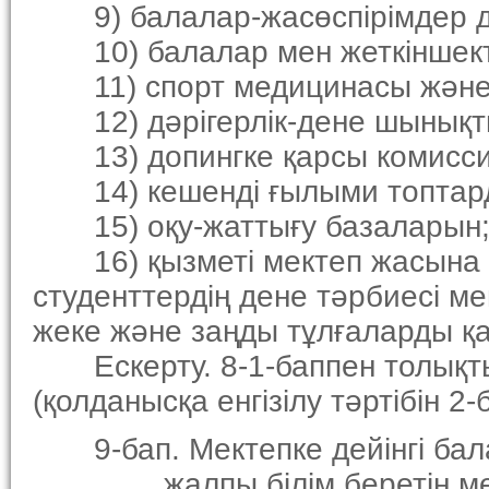
9) балалар-жасөспiрiмдер д
10) балалар мен жеткiншект
11) спорт медицинасы және 
12) дәрiгерлiк-дене шынықты
13) допингке қарсы комисси
14) кешендi ғылыми топтар
15) оқу-жаттығу базаларын
16) қызметi мектеп жасына д
студенттердiң дене тәрбиесi м
жеке және заңды тұлғаларды қ
Ескерту. 8-1-баппен толықты
(қолданысқа енгiзiлу тәртiбiн 2
9-бап. Мектепке дейiнгi бала
жалпы бiлiм беретiн мекте