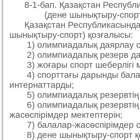
8-1-бап. Қазақстан Республ
(дене шынықтыру-спорт) қо
Қазақстан Республикасындағ
шынықтыру-спорт) қозғалысы:
1) олимпиадалық даярлау о
2) олимпиадалық резерв дая
3) жоғары спорт шеберлiгi м
4) спорттағы дарынды балал
интернаттарды;
5) олимпиадалық резервтiң с
6) олимпиадалық резервтiң 
жасөспiрiмдер мектептерiн;
7) балалар-жасөспiрiмдер сп
8) дене шынықтыру-спорт қоғ