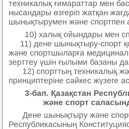
техникалық ғимараттар мен бас
нысандары өзгерiп жатқан жағ
шынықтырумен және спортпен а
10) халық ойындары мен спор
11) дене шынықтыру-спорт қоз
және спортшыларға медицинал
зерттеу үшiн ғылыми базаны д
12) спорттың техникалық жән
принциптерiне сәйкес жүзеге 
3-бап. Қазақстан Респу
және спорт саласында
Дене шынықтыру және спорт 
Республикасының Конституцияс