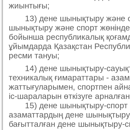
жиынтығы;
13) дене шынықтыру және спо
шынықтыру және спорт жөнiндегi
бойынша республикалық қоғамды
ұйымдарда Қазақстан Республика
ресми тануы;
14) дене шынықтыру-сауықтыр
техникалық ғимараттары - аза
жаттығуларымен, спортпен айн
iс-шараларын өткiзуге арналған
15) дене шынықтыру-спорт қоғ
азаматтардың дене шынықтыру
бағытталған дене шынықтыру-с