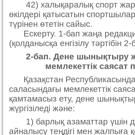
42) халықаралық спорт жарыс
өкiлдерi қатысатын спортшыла
түрiнен өтетiн сайыс.
Ескерту. 1-бап жаңа редакция
(қолданысқа енгiзiлу тәртiбiн 2
2-бап. Дене шынықтыру жә
мемлекеттiк саясат пр
Қазақстан Республикасында 
саласындағы мемлекеттiк саяс
қамтамасыз ету, дене шынықты
жүргiзiледi және:
1) барлық азаматтар үшiн д
айналысу теңдiгi мен жалпыға 