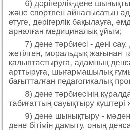
6) дәрiгерлiк-дене шынықтыр
және спортпен айналысатын а
етуге, дәрiгерлiк бақылауға, е
арналған медициналық ұйым;
7) дене тәрбиесi - денi сау, 
жетiлген, моральдық жағынан т
қалыптастыруға, адамның денса
арттыруға, шығармашылық ғұмы
бағытталған педагогикалық про
8) дене тәрбиесiнiң құралда
табиғаттың сауықтыру күштерi 
9) дене шынықтыру - мәдение
дене бiтiмiн дамыту, оның ден