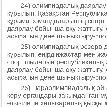
24) олимпиадалық даярлау о
құрылып, Қазақстан Республик
құрама командаларының спорт
даярлау бойынша оқу-жаттығу, с
асыратын дене шынықтыру-спо
25) олимпиадалық резерв даяр
құрылып, өңiрдiңжастар мен ж
спортшыларын республикалық 
даярлау бойынша оқу-жаттығу, с
асыратын дене шынықтыру-спо
26) Параолимпиадалық ойында
көру органдары зақымданған м
өткiзiлетiн халықаралық қысқы