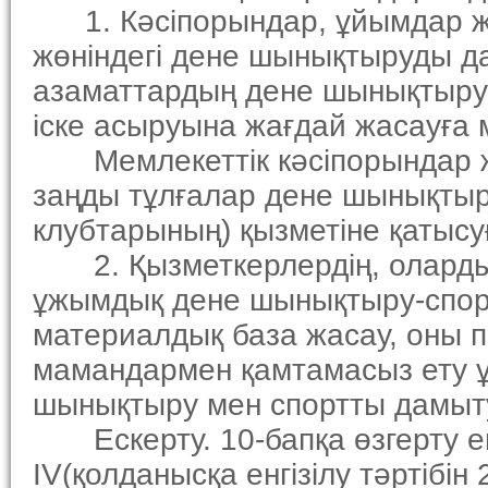
1. Кәсiпорындар, ұйымдар жұ
жөнiндегi дене шынықтыруды да
азаматтардың дене шынықтыру
iске асыруына жағдай жасауға м
Мемлекеттiк кәсiпорындар жә
заңды тұлғалар дене шынықтыр
клубтарының) қызметiне қатысуғ
2. Қызметкерлердiң, олардың
ұжымдық дене шынықтыру-спор
материалдық база жасау, оны 
мамандармен қамтамасыз ету 
шынықтыру мен спортты дамыт
Ескерту. 10-бапқа өзгерту енг
IV(қолданысқа енгiзiлу тәртiбiн