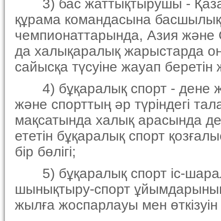
3) бас жаттықтырушы - Қазақ
құрама командасына басшылық 
чемпионаттарында, Азия және
да халықаралық жарыстарда о
сайысқа түсуiне жауап беретiн
4) бұқаралық спорт - дене ж
және спорттың әр түрiндегi та
мақсатында халық арасында д
ететiн бұқаралық спорт қозғал
бiр бөлiгi;
5) бұқаралық спорт iс-шарала
шынықтыру-спорт ұйымдарының 
жылға жоспарлауы мен өткiзуiн