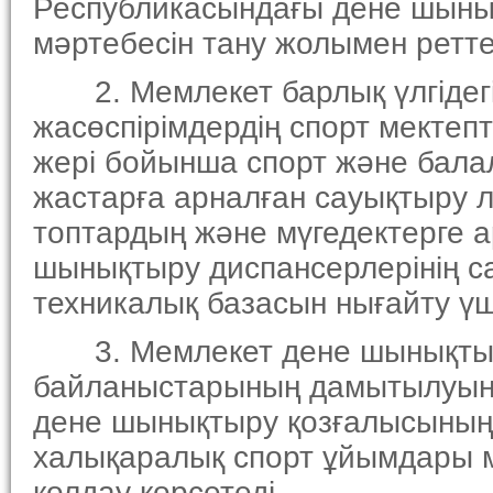
Республикасындағы дене шынық
мәртебесiн тану жолымен ретте
2. Мемлекет барлық үлгiдегi
жасөспiрiмдердiң спорт мектеп
жерi бойынша спорт және бала
жастарға арналған сауықтыру 
топтардың және мүгедектерге ар
шынықтыру диспансерлерiнiң с
техникалық базасын нығайту ү
3. Мемлекет дене шынықтыр
байланыстарының дамытылуына
дене шынықтыру қозғалысының 
халықаралық спорт ұйымдары м
қолдау көрсетедi.