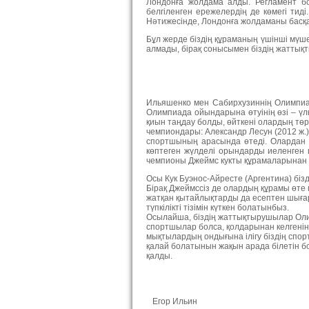
Лондонға жолдама алды. Регламент б
белгіленген ережелердің де көмегі тид
Нәтижесінде, Лондонға жолдаманы басқа 
Бұл жерде біздің құраманың үшінші мүше
алмады, бірақ сонысымен біздің жаттықт
Ильяшенко мен Сабирхузиннің Олимпиад
Олимпиада ойындарына өтуінің өзі – үл
қиын таңдау болды, өйткені олардың төр
чемпиондары: Александр Лесун (2012 ж.),
спортшының арасында өтеді. Олардан б
көптеген жүлделі орындарды иеленген 
чемпионы Джеймс кукты құрамаларынан 
Осы Кук Буэнос-Айресте (Аргентина) біз
Бірақ Джеймссіз де олардың құрамы өте 
жатқан қытайлықтарды да есептен шығар
түпкілікті тізімін күткен болатынбыз.
Осылайша, біздің жаттықтырушылар Оли
спортшылар болса, қолдарынан келгенін
мықтылардың ондығына ілігу біздің спор
қалай болатынын жақын арада білетін б
қалды.
Егор Ильин