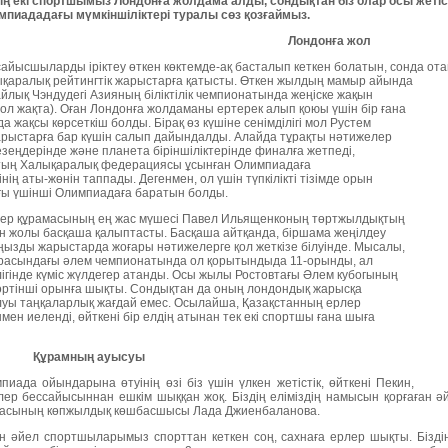
ің екі спортшымыз Лондонға жолдама алды, сондықтан біз олар осы жетіс
мпиададағы мүмкіншіліктері туралы сөз қозғаймыз.
Лондонға жол
айысшыларды іріктеу өткен көктемде-ақ басталып кеткен болатын, сонда о
қаралық рейтингтік жарыстарға қатысты.
Өткен жылдың мамыр айында
йлық Чэндудегі Азияның біліктілік чемпионатында жеңіске жақын
сол жақта). Оған Лондонға жолдаманы ертерек алып қоюы үшін бір ғана
 жақсы көрсеткіш болды. Бірақ өз күшіне сенімділігі мол Рустем
 жарыстарға бар күшін салып дайындалды. Алайда тұрақты нәтижелер
езеңдерінде және планета біріншіліктерінде финалға жетпеді,
стың Халықаралық федерациясы ұсынған Олимпиадаға
ің аты-жөнін таппады. Дегенмен, ол үшін түпкілікті тізімде орын
ғы үшінші Олимпиадаға баратын болды.
ерлер құрамасының ең жас мүшесі Павел Ильященконың төртжылдықтың
н жолы басқаша қалыптасты. Басқаша айтқанда, біршама жеңілдеу
ңызды жарыстарда жоғары нәтижелерге қол жеткізе білуінде. Мысалы,
арасындағы әлем чемпионатында ол қорытындыда 11-орынды, ал
лігінде күміс жүлдегер атанды. Осы жылы Ростовтағы Әлем кубогының
өртінші орынға шықты. Сондықтан да оның лондондық жарысқа
уы таңқаларлық жағдай емес. Осылайша, Қазақстанның ерлер
н иеленді, өйткені бір елдің атынан тек екі спортшы ғана шыға
Құрамның ауысуы
иада ойындарына өтуінің өзі біз үшін үлкен жетістік, өйткені Пекин,
р бессайысыннан ешкім шыққан жоқ. Біздің еліміздің намысын қорғаған 
дасының көпжылдық көшбасшысы Лада Джиенбаланова.
қан әйел спортшыларымыз спорттан кеткен соң, сахнаға ерлер шықты. Біздің