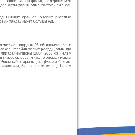
ған әрине, Халықаралық федерациямен
лдер артықтарын алып тастауы тиіс еді.
. Өкінішке орай, ол Лондонға іріктеліне
реуін таңдау қажет болушы еді.
еленсе де, олардың 36 ойыншымен бірге
өзсіз. Ресейлік тәлімгерлердің алдында
импиада чемпионы (2004, 2008 жж.), әлем
ін күрес екі ресейлік және әлемдік мықты
т Әлем кубоктарының жеңімпазы болған,
жылжыды, бірақ олар іс жүзіндегі әлем