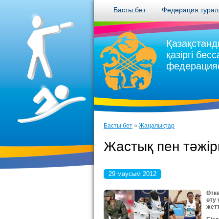
Басты бет
Федерация тура
Қазақстанд
қазіргі бес
федерация
Басты бет
»
Жаңалықтар
Жастық пен тәжір
29 маусым 2012
Өтк
өту 
жетт