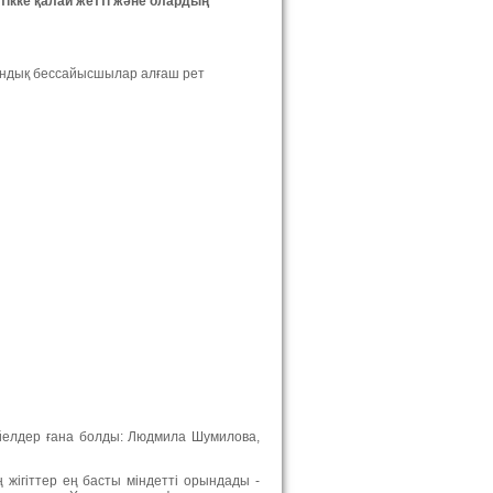
тікке қалай жетті және олардың
тандық бессайысшылар алғаш рет
әйелдер ғана болды: Людмила Шумилова,
 жігіттер ең басты міндетті орындады -