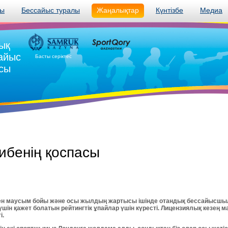
лы
Бессайыс туралы
Жаңалықтар
Күнтізбе
Медиа
ық
сайыс
Басты серіктес
сы
ибенің қоспасы
ен маусым бойы және осы жылдың жартысы ішінде отандық бессайысш
үшін қажет болатын рейтингтік ұпайлар үшін күресті. Лицензиялық кезең
і.