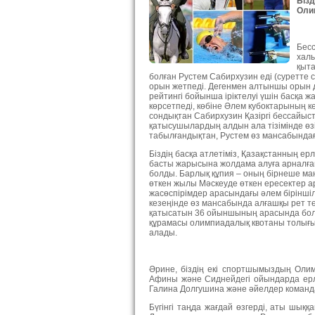
Бізд
Оли
Бесс
халы
қыта
болған Рустем Сабирхузин еді (суретте 
орын жетпеді. Дегенмен алтыншы орын да
рейтингі бойынша іріктелуі үшін басқа
көрсетпеді, көбіне Әлем кубоктарының к
сондықтан Сабирхузин Қазіргі бессайы
қатысушылардың алдын ала тізімінде өзін
табылғандықтан, Рустем өз мансабында
Біздің басқа атлетіміз, Қазақстанның 
басты жарысына жолдама алуға арналға
болды. Барлық құпия – оның бірнеше ма
өткен жылы Мәскеуде өткен ересектер 
жасөспірімдер арасындағы әлем бірінші
кезеңінде өз мансабында алғашқы рет т
қатысатын 36 ойыншының арасында бол
құрамасы олимпиадалық квотаны толығыме
алады.
Әрине, біздің екі спортшымыздың Олимп
Афины және Сиднейдегі ойындарда ерле
Галина Долгушина және әйелдер коман
Бүгінгі таңда жағдай өзгерді, аты шық