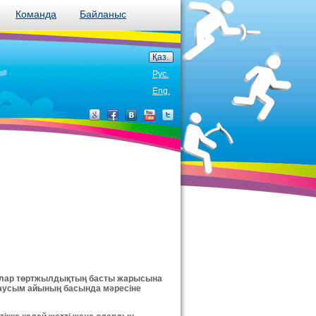
Команда
Байланыс
Қаз.
Рус.
Eng.
ылар төртжылдықтың басты жарысына
 маусым айының басында мәресіне