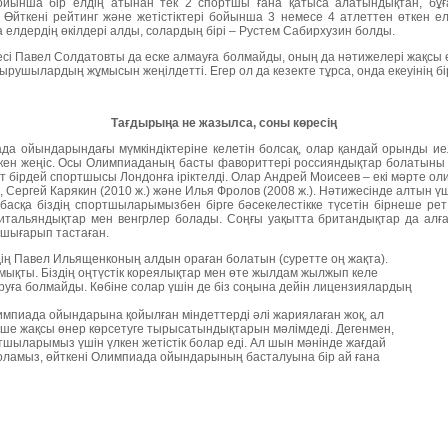
ойынша бір елдің атынан тек 2 спортшы ғана қатыса алатындықтан, бұ
і. Өйткені рейтинг және жетістіктері бойынша 3 немесе 4 атлеттен өткен е
елдердің өкілдері алды, солардың бірі – Рустем Сабирхузин болды.
сі Павел Солдатовты да еске алмауға болмайды, оның да нәтижелері жақсы еді
ырушылардың жұмысын жеңілдетті. Егер ол да кезекте тұрса, онда екеуінің бі
Тағдырыңа не жазылса, соны көресің
а ойындарындағы мүмкіндіктеріне келетін болсақ, олар қандай орынды и
кен жеңіс. Осы Олимпиаданың басты фавориттері россияндықтар болатыны с
т бірдей спортшысы Лондонға іріктелді. Олар Андрей Моисеев – екі мәрте ол
 Сергей Карякин (2010 ж.) және Илья Фролов (2008 ж.). Нәтижесінде алтын үш
асқа біздің спортшыларымызбен бірге бәсекелестікке түсетін бірнеше ре
итальяндықтар мен венгрлер болады. Соңғы уақытта британдықтар да алға 
шығарып тастаған.
дің Павел Ильященконың алдын ораған болатын (суретте оң жақта).
мықты. Біздің оңтүстік кореялықтар мен өте жылдам жылжып келе
уға болмайды. Көбіне солар үшін де біз соңына дейін лицензиялардың
мпиада ойындарына қойылған міндеттерді әлі жариялаған жоқ, ал
ше жақсы өнер көрсетуге тырысатындықтарын мәлімдеді. Дегенмен,
тшыларымыз үшін үлкен жетістік болар еді. Ал шын мәнінде жағдай
оламыз, өйткені Олимпиада ойындарының басталуына бір ай ғана