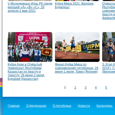
V Молодежные Игры РК среди
Кубок Мира 2021. Венгрия,
Открыты
юношей «А» «В» «С», 26
Будапешт
Республ
апреля-2 мая 2021
совреме
биатлу и
февраля
Кубок Азии и Открытый
Финал Кубка Мира по
3-Этап К
Чемпионат Республики
современному пятиборью, 28
2019 г,
Казахстан по биатлу и
июня-1 июля, Токио (Япония)
(Венгрия
триатлу, 28 июня-2 июля,
Бурабай (Казахстан)
1
2
3
4
5
Главная
О федерации
О пятиборье
Новости
Календарь