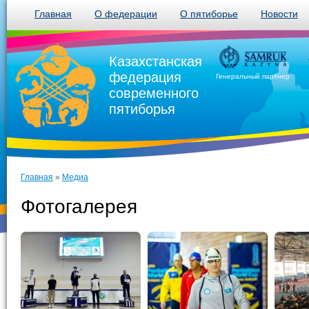
Главная
О федерации
О пятиборье
Новости
Казахстанская
федерация
Генеральный партнер
современного
пятиборья
Главная
»
Медиа
Фотогалерея