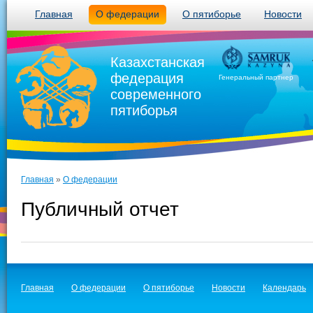
Главная
О федерации
О пятиборье
Новости
Казахстанская
федерация
Генеральный партнер
современного
пятиборья
Главная
»
О федерации
Публичный отчет
Главная
О федерации
О пятиборье
Новости
Календарь