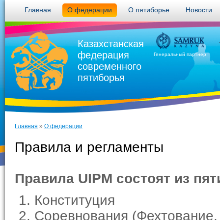
Главная
О федерации
О пятиборье
Новости
Казахстанская
федерация
Генеральный партнер
современного
пятиборья
Главная
»
О федерации
Правила и регламенты
Правила UIPM состоят из пят
Конституция
Соревнования (Фехтование, 