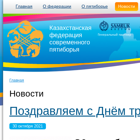
Главная
О федерации
О пятиборье
Новости
Казахстанская
федерация
Генеральный партнер
современного
пятиборья
Главная
Новости
Поздравляем с Днём тр
30 октября 2021