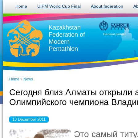
Home
UIPM World Cup Final
About federation
Ab
Kazakhstan
Federation of
General partner
Modern
Pentathlon
Home
»
News
Сегодня близ Алматы открыли 
Олимпийского чемпиона Влад
13 December 2011
Это самый титу