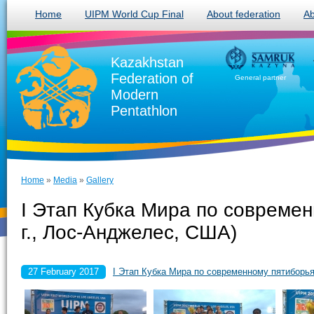
Home
UIPM World Cup Final
About federation
Ab
Kazakhstan
Federation of
General partner
Modern
Pentathlon
Home
»
Media
»
Gallery
I Этап Кубка Мира по совреме
г., Лос-Анджелес, США)
27 February 2017
I Этап Кубка Мира по современному пятибор