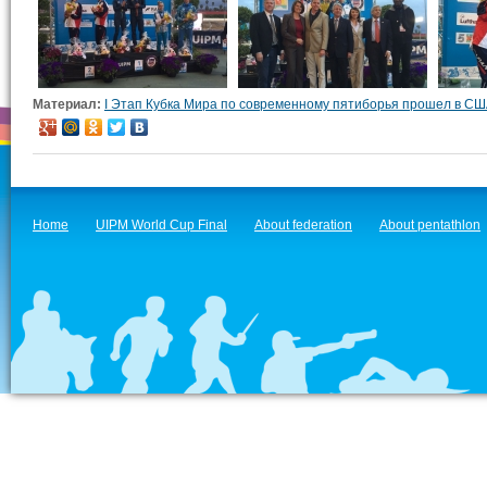
Материал:
I Этап Кубка Мира по современному пятиборья прошел в С
Home
UIPM World Cup Final
About federation
About pentathlon