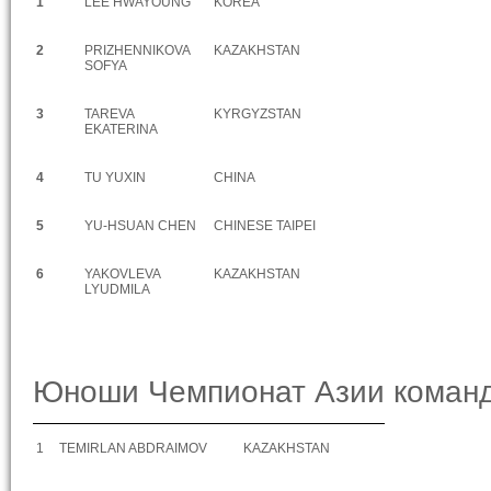
1
LEE HWAYOUNG
KOREA
2
PRIZHENNIKOVA
KAZAKHSTAN
SOFYA
3
TAREVA
KYRGYZSTAN
EKATERINA
4
TU YUXIN
CHINA
5
YU-HSUAN CHEN
CHINESE TAIPEI
6
YAKOVLEVA
KAZAKHSTAN
LYUDMILA
Юноши Чемпионат Азии команд
1
TEMIRLAN ABDRAIMOV
KAZAKHSTAN