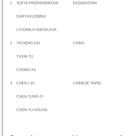
1
SOFYA PRIZHENNIKOVA
KAZAKHSTAN
DARYA KUZMINA
LYUDMILA YAKOVLEVA
2
YICHENG DAI
CHINA
YUXIN TU
CHONG XU
3
CHEN I-JU
CHINESE TAIPEI
CHEN YUNG-YI
CHEN YU-HSUAN