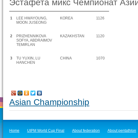
Эстафета микс Чемпионат Ази
1
LEE HWAYOUNG,
KOREA
1126
MOON JUSEONG
2
PRIZHENNIKOVA
KAZAKHSTAN
1120
SOFYA, ABDRAIMOV
TEMIRLAN
3
TU YUXIN, LU
CHINA
1070
HANCHEN
Asian Championship
Home
UIPM World Cup Final
About federation
About pentathlon