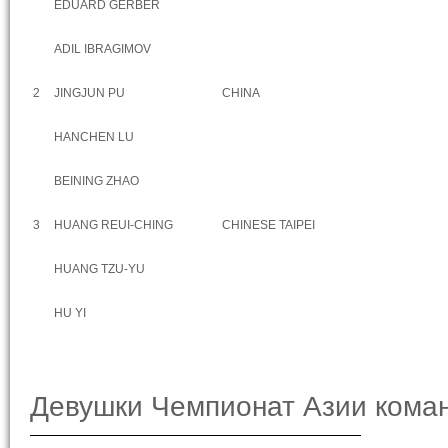
EDUARD GERBER
ADIL IBRAGIMOV
2
JINGJUN PU
CHINA
HANCHEN LU
BEINING ZHAO
3
HUANG REUI-CHING
CHINESE TAIPEI
HUANG TZU-YU
HU YI
Девушки Чемпионат Азии кома