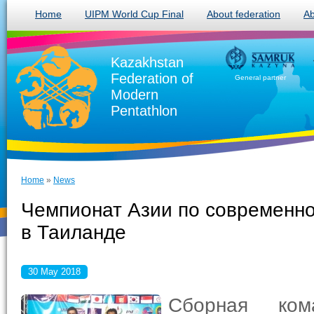
Home
UIPM World Cup Final
About federation
Ab
Kazakhstan
Federation of
General partner
Modern
Pentathlon
Home
»
News
Чемпионат Азии по современн
в Таиланде
30 May 2018
Сборная ком