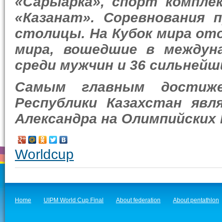
«Сарыарка», спорт компле
«Казанат». Соревнования 
столицы.
На Кубок мира о
мира, вошедшие в междун
среди мужчин и 36 сильнейш
Самым главным достиже
Республики Казахстан явл
Александра на Олимпийских 
Worldcup
Home
UIPM World Cup Final
About federation
About pentathlon