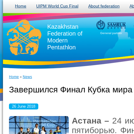
Home
UIPM World Cup Final
About federation
Ab
Kazakhstan
Federation of
General partner
Modern
Pentathlon
Home
»
News
Завершился Финал Кубка мира
26 June 2018
Астана –
24 и
пятиборью. Фи