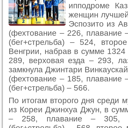
ипподроме Каз
женщин лучшей
Эспозито из Ав
(фехтование – 226, плавание –
(бег+стрельба) – 524, второ
Венгрии, набрав в сумме 1324 
289, верховая езда – 293, ла
замкнула Джинтари Винкаускайт
(фехтование – 185, плавание –
(бег+стрельба) – 566.
По итогам второго дня среди 
из Кореи Джинхуа Джун, в сум
– 258, плавание – 305, 
(бег+стрельба) – 568, второе