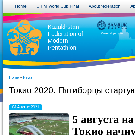
Home
UIPM World Cup Final
About federation
Ab
Kazakhstan
Federation of
General partner
Modern
Pentathlon
Home
»
News
Токио 2020. Пятиборцы стартую
04 August 2021
5 августа н
Токио начну