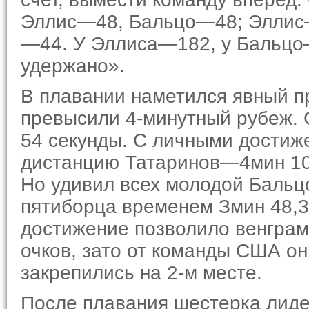
Эллис—48, Бальцо—48; Эллис
—44. У Эллиса—182, у Бальцо
удержано».
В плавании наметился явный пр
превысили 4-минутный рубеж.
54 секунды. С личными достиж
дистанцию Татаринов—4мин 10
Но удивил всех молодой Бальц
пятиборца временем Змин 48,3
достижение позволило венграм 
очков, зато от команды США о
закрепились на 2-м месте.
После плавания шестерка лиде