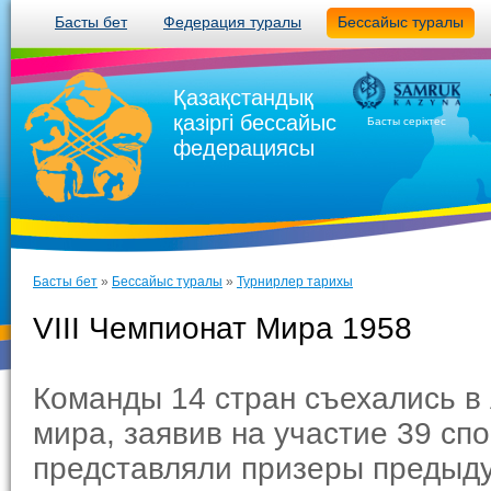
Басты бет
Федерация туралы
Бессайыс туралы
Қазақстандық
қазіргі бессайыс
Басты серіктес
федерациясы
Басты бет
»
Бессайыс туралы
»
Турнирлер тарихы
VIII Чемпионат Мира 1958
Команды 14 стран съехались в
мира, заявив на участие 39 сп
представляли призеры предыду­