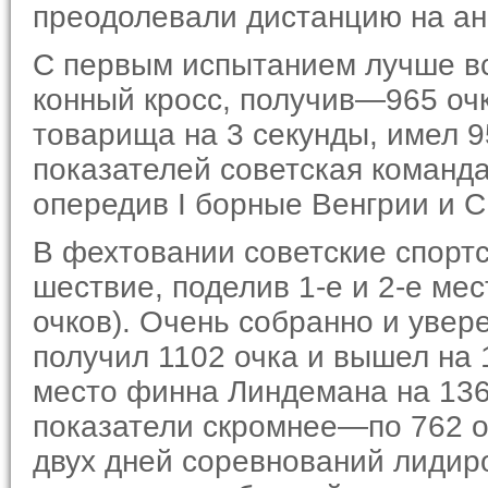
преодолевали дистанцию на ан
С первым испытанием лучше вс
конный кросс, получив—965 очк
товарища на 3 секунды, имел 
показателей советская команд
опередив I борные Венгрии и С
В фехтовании советские спорт
шествие, поделив 1-е и 2-е ме
очков). Очень собранно и увер
получил 1102 очка и вышел на 
место финна Линдемана на 136
показатели скромнее—по 762 о
двух дней соревнований лидир