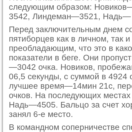
следующим образом: Новиков—
3542, Линдеман—3521, Надь— 
Перед заключительным днем со
пятиборцев как в личном, так 
преобладающим, что это в как
показатели в беге. Они пропус
—3042 очка. Нови­ков, пробежа
06,5 се­кунды, с суммой в 4924
лучшее время—14мин 21с, пере
очков. На последующих места
Надь—4505. Бальцо за счет хо
занял 6-е место.
В командном соперничестве сп