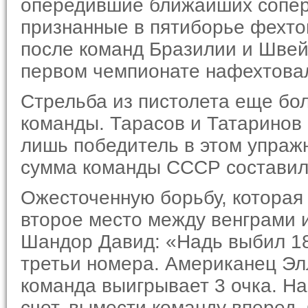
опередившие ближайших соперни
признанные в пятиборье фехто
после команд Бразилии и Швей
первом чемпионате нафехтовал
Стрельба из пистолета еще бо
команды. Тарасов и Татаринов 
лишь победитель в этом упраж
сумма команды СССР составила
Ожесточенную борьбу, которая
второе место между венграми 
Шандор Давид: «Надь выбил 1
третьи номера. Америка­нец Эл
команда выигрывает 3 очка. На
счет, вы­мести команду впере