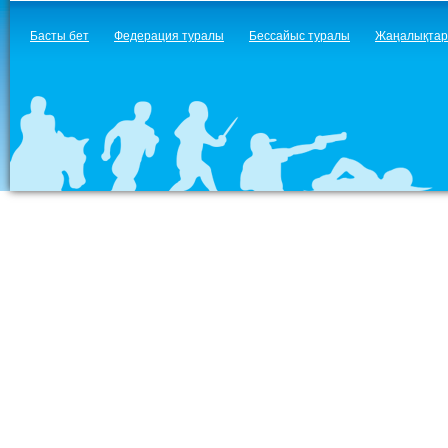
Басты бет
Федерация туралы
Бессайыс туралы
Жаңалықтар