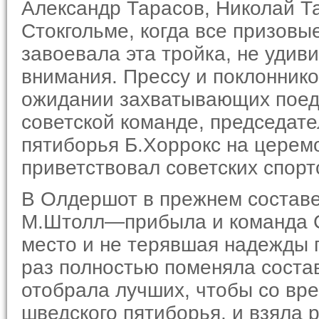
Александр Тарасов, Николай Т
Стокгольме, когда все призовые
завоевала эта тройка, не удиви
внима­ния. Прессу и поклонник
ожидании захватывающих поед
советской команде, председате
пятиборья Б.Хоррокс на церем
приветствовал советских спортс
В Олдершот в прежнем составе
М.Штолл—прибыла и команда С
место и не терявшая наде­жды 
раз полностью поменяла состав
ото­брала лучших, чтобы со вр
шведского пятиборья, и взяла 