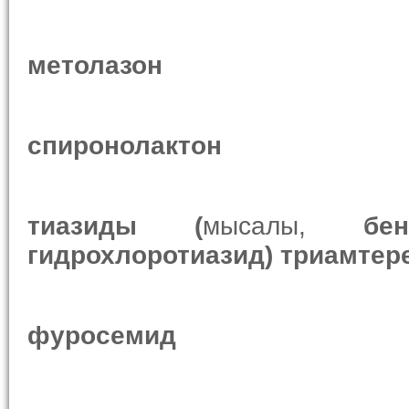
метолазон
спиронолактон
тиазиды (
мысалы,
бе
гидрохлоротиазид)
триамтер
фуросемид