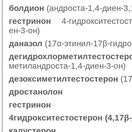
болдион
(андроста-1,4-диен-3,
гестринон
4-гидрокситестосте
ен-3-он)
даназол
(17α-этинил-17β-гидро
дегидрохлорметилтестостер
метиландроста-1,4-диен-3-он)
дезоксиметилтестостерон
(17
дростанолон
гестринон
4гидрокситестостерон
(4,17β
калустерон