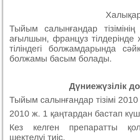
Халықар
Тыйым салынғандар тізімінің
ағылшын, француз тілдерінде
тіліндегі болжамдарында сәй
болжамы басым болады.
Дүниежүзілік д
Тыйым салынғандар тізімі 2010
2010 ж. 1 қаңтардан бастап күші
Кез келген препаратты қо
шектелуі тиіс.