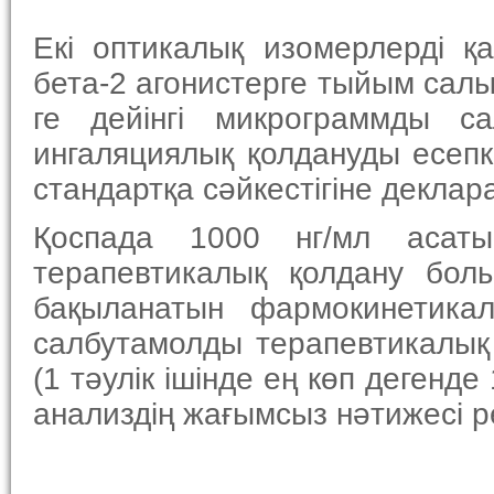
Екі оптикалық изомерлерді қа
бета-2 агонистерге тыйым салын
ге дейінгі микрограммды с
ингаляциялық қолдануды есеп
стандартқа сәйкестігіне деклар
Қоспада 1000 нг/мл асаты
терапевтикалық қолдану бо
бақыланатын фармокинетика
салбутамолды терапевтикалық
(1 тәулік ішінде ең көп деген
анализдің жағымсыз нәтижесі р