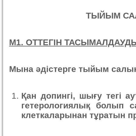
ТЫЙЫМ СА
M1. ОТТЕГІН ТАСЫМАЛДАУД
Мына әдістерге тыйым салы
Қан
допинг
і
,
шығу тегі
ау
гетерологи
ялық болып с
клеткаларынан тұратын
п