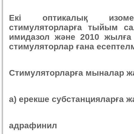
Екі оптикалық изоме
стимуляторларға тыйым са
имидазол және 2010 жылға 
стимуляторлар ғана есептелм
Стимулятор
ларға мыналар ж
а)
ерекше субстанцияларға 
адрафинил