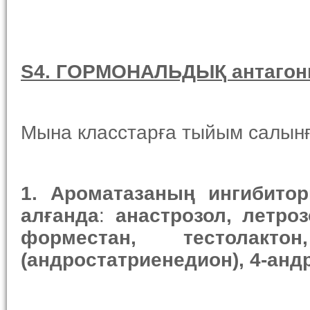
S4. ГОРМОНАЛЬДЫҚ антагон
Мына класстарға тыйым салынғ
1.
А
роматаз
аның
и
нгибито
алғанда
:
анастрозол, летро
форместан, тестолактон, 
(андростатриенедион), 4-андр