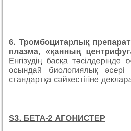
6.
Тромбоцитар
лық
препарат
плазма, «
қанның
центрифуг
Енгізудің басқа тәсілдерінд
осындай биологиялық әсері
стандартқа сәйкестігіне деклар
S3. БЕТА-2 АГОНИСТЕР