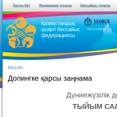
Басты бет
Федерация туралы
Бессайыс туралы
Қазақстандық
қазіргі бессайыс
Басты серіктес
федерациясы
Басты бет
Допингке қарсы заңнама
Дүниежүзілік 
ТЫЙЫМ САЛ