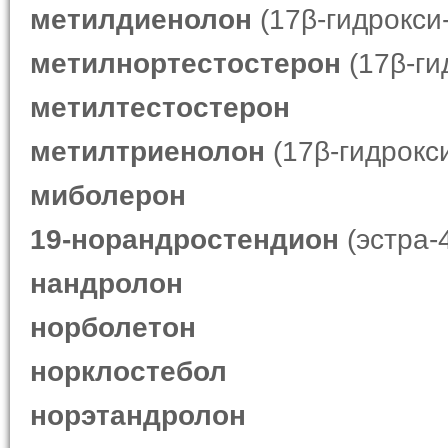
метилдиенолон
(17β-гидрокси
метилнортестостерон
(17β-ги
метилтестостерон
метилтриенолон
(17β-гидрокси
миболерон
19-норандростендион
(эстра-
нандролон
норболетон
норклостебол
норэтандролон