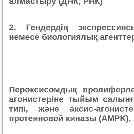
алмастыру
(ДНК, РНК)
2.
Гендердің экспрессия
немесе
биологи
ялық
агент
те
Пероксисомдық пролиферле
агонистеріне тыйым салынғ
типі, және аксис-агонист
протеиновой киназы (AMPK), 