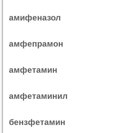
амифеназол
амфепрамон
амфетамин
амфетаминил
бензфетамин