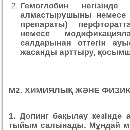
Гемоглобин негізінде 
алмастырушыны немесе г
препараты) перфторатт
немесе модификациял
салдарынан оттегін ауы
жасанды арттыру, қосымша
М2. ХИМИЯЛЫҚ ЖӘНЕ ФИЗИ
1. Допинг бақылау кезінде
тыйым салынады. Мұндай ма