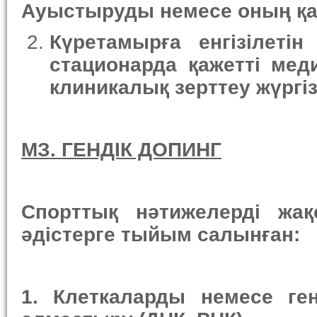
Ауыстыруды немесе оның қас
Күретамырға енгізілеті
стационарда қажетті мед
клиникалық зерттеу жүргі
МЗ. ГЕНДІК ДОПИНГ
Спорттық нәтижелерді жақ
әдістерге тыйым салынған:
1.
Клеткаларды немесе
ге