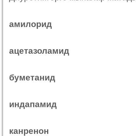
амилорид
ацетазоламид
буметанид
индапамид
канренон