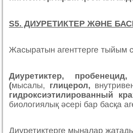
S5. ДИУРЕТИК
ТЕР ЖӘНЕ БА
Жасыратын агенттерге тыйым 
Диуретик
тер
, пробенецид,
(
мысалы,
глицерол,
внутриве
гидроксиэтилированный кр
биологиялық әсері бар басқа аг
Диуретиктерге мыналар жатады