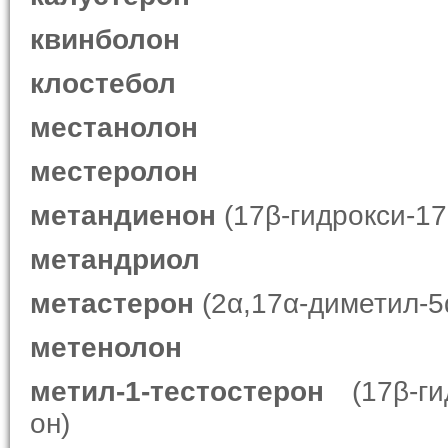
квинболон
клостебол
местанолон
местеролон
метандиенон
(17β-гидрокси-17
метандриол
метастерон
(2α,17α-диметил-5
метенолон
метил-1-тестостерон
(17β-гид
он)