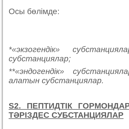
Осы бөлімде:
*«экзоген
дік
» субстанци
ял
субстанциялар;
**«эндоген
дік
» субстанци
ял
алатын субстанциялар
.
S2. ПЕПТИД
ТІК
ГОРМОН
ДАР
ТӘРІЗДЕС СУ
БСТАНЦИ
ЯЛАР