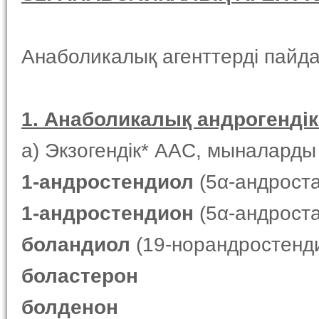
Анаболикалық агенттерді пайд
1. Анаболи
калық
андроген
ді
а) Экзогендік* AAС, мыналарды
1-андростендиол
(5α-андроста
1-андростендион
(5α-андроста
боландиол
(19-норандростенд
боластерон
болденон