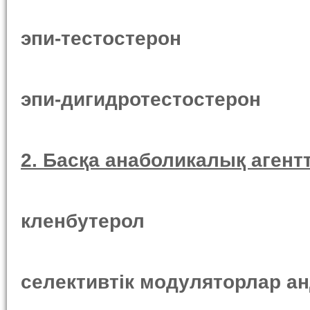
эпи-тестостерон
эпи-дигидротестостерон
2.
Басқа
анаболи
калық
агент
кленбутерол
селектив
тік
модулятор
лар
ан