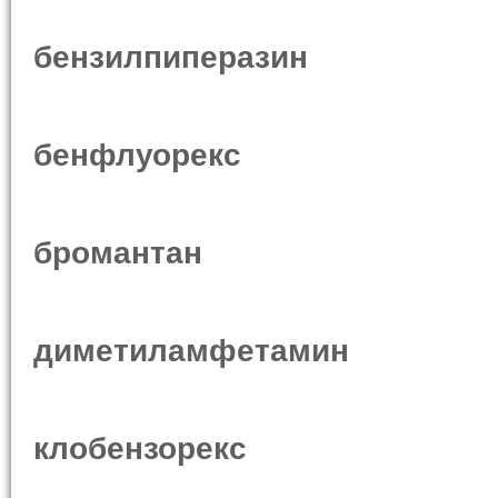
бензилпиперазин
бенфлуорекс
бромантан
диметиламфетамин
клобензорекс