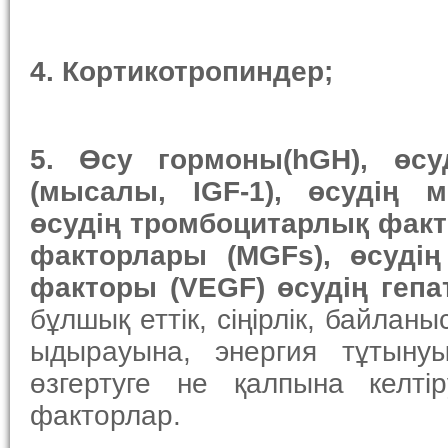
4.
Кортикотропин
дер
;
5.
Өсу г
ормон
ы
(hGH),
өс
(
мысалы
,
IGF-1),
өсудің
м
өсудің
тромбоцитар
лық
факт
фактор
лары
(MGFs),
өсуді
факторы
(VEGF)
өсудің гепа
бұлшық еттік, сіңірлік, байла
ыдырауына, энергия тұтынуын
өзгертуге не қалпына келті
факторлар.