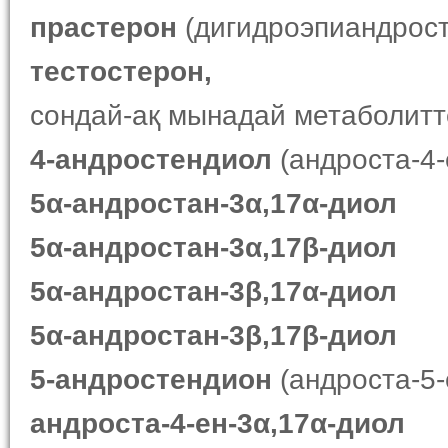
прастерон
(дигидроэпиандрос
тестостерон,
сондай-ақ мынадай метаболитт
4-андростендиол
(андроста-4-
5α-андростан-3α,17α-диол
5α-андростан-3α,17β-диол
5α-андростан-3β,17α-диол
5α-андростан-3β,17β-диол
5-андростендион
(андроста-5-
андроста-4-ен-3α,17α-диол