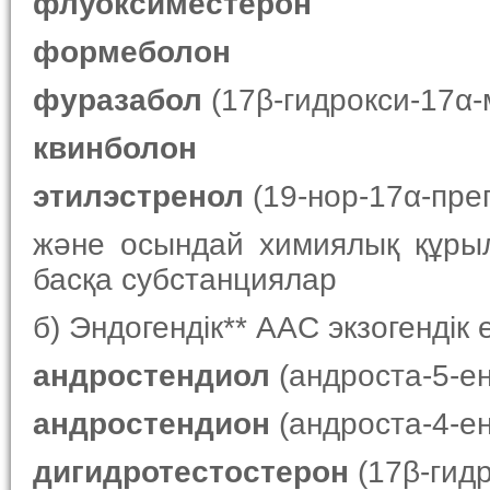
флуоксиместерон
формеболон
фуразабол
(17β-гидрокси-17α-
квинболон
этилэстренол
(19-нор-17α-прег
және осындай химиялық құры
басқа субстанциялар
б) Эндогендік** AAС экзогендік е
андростендиол
(андроста-5-ен
андростендион
(андроста-4-ен
дигидротестостерон
(17β-гидр