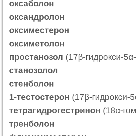
оксаболон
оксандролон
оксиместерон
оксиметолон
простанозол
(17β-гидрокси-5α-
станозолол
стенболон
1-тестостерон
(17β-гидрокси-5
тетрагидрогестринон
(18α-гом
тренболон