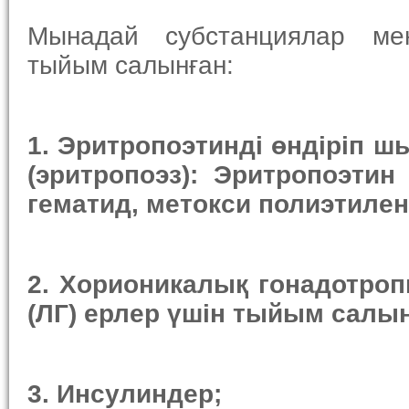
Мынадай субстанциялар ме
тыйым салынған:
1.
Э
ритропоэтин
ді өндіріп 
(эритропоэз): Эритропоэтин
гематид, метокси полиэтилен
2.
Хориони
калық
гонадотроп
(ЛГ)
ерлер үшін тыйым салы
3.
Инсулин
дер
;