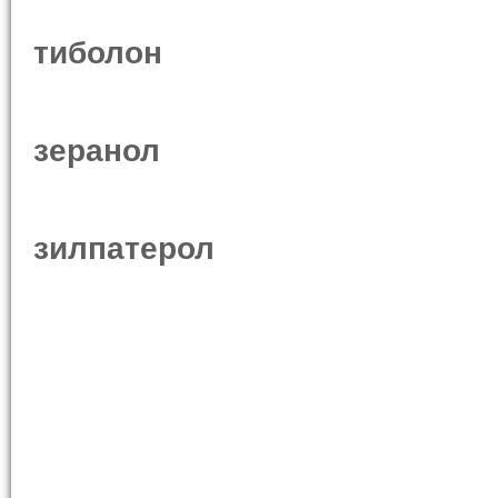
тиболон
зеранол
зилпатерол