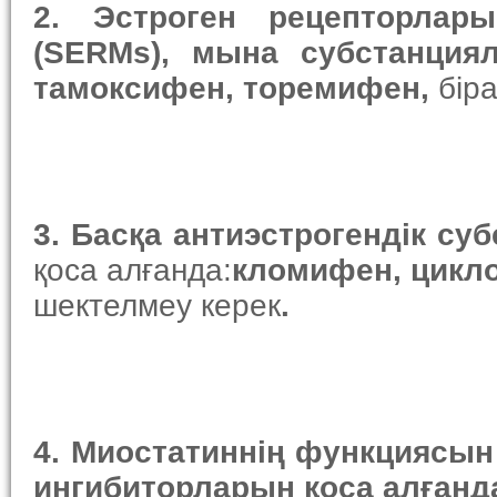
2.
Эстроген рецепторлар
(SERMs),
мына субстанция
тамоксифен, торемифен
,
бір
3.
Басқа
антиэстроген
дік
суб
қоса алғанда:
кломифен, цикл
шектелмеу керек
.
4.
М
иостатин
нің функциясын 
ингибитор
ларын қоса алғанд