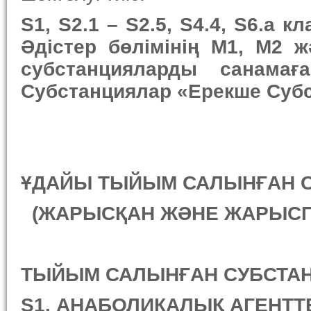
S1, S2.1 – S2.5, S4.4, S6.а
Әдістер бөлімінің М1, М2 
субстанцияларды санама
Субстанциялар «Ерекше Субс
ҰДАЙЫ ТЫЙЫМ САЛЫНҒАН С
(
ЖАРЫСҚАН ЖӘНЕ ЖАРЫСП
ТЫЙЫМ САЛЫНҒАН
СУБСТА
S1. АНАБОЛИКАЛЫҚ АГЕНТТ