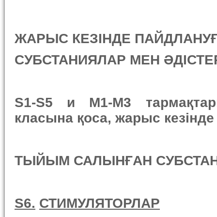
ЖАРЫС КЕЗІНДЕ ПАЙДЛАНУ
СУБСТАНИЯЛАР МЕН ӘДІСТЕ
S1-S5 и М1-М3 тармақтары
класына қоса, жарыс кезінд
ТЫЙЫМ САЛЫНҒАН СУБСТА
S6.
СТИМУЛЯТОРЛАР