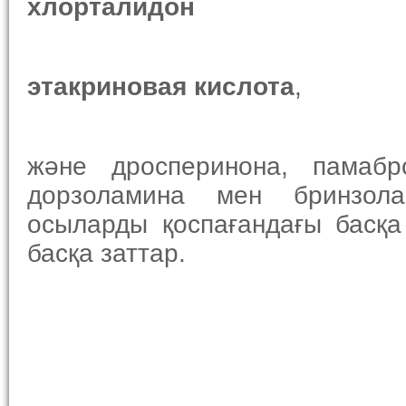
хлорталидон
этакриновая кислота
,
және дросперинона, памабр
дорзоламина мен бринзола
осыларды қоспағандағы басқа
басқа заттар.