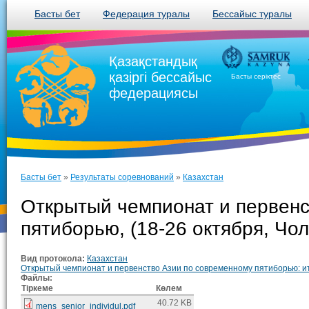
Басты бет
Федерация туралы
Бессайыс туралы
Қазақстандық
қазіргі бессайыс
Басты серіктес
федерациясы
Басты бет
»
Результаты соревнований
»
Казахстан
Открытый чемпионат и первенс
пятиборью, (18-26 октября, Чол
Вид протокола:
Казахстан
Открытый чемпионат и первенство Азии по современному пятиборью: ит
Файлы:
Тіркеме
Көлем
40.72 KB
mens_senior_individul.pdf