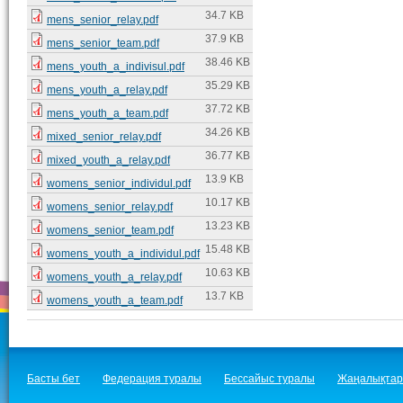
34.7 KB
mens_senior_relay.pdf
37.9 KB
mens_senior_team.pdf
38.46 KB
mens_youth_a_indivisul.pdf
35.29 KB
mens_youth_a_relay.pdf
37.72 KB
mens_youth_a_team.pdf
34.26 KB
mixed_senior_relay.pdf
36.77 KB
mixed_youth_a_relay.pdf
13.9 KB
womens_senior_individul.pdf
10.17 KB
womens_senior_relay.pdf
13.23 KB
womens_senior_team.pdf
15.48 KB
womens_youth_a_individul.pdf
10.63 KB
womens_youth_a_relay.pdf
13.7 KB
womens_youth_a_team.pdf
Басты бет
Федерация туралы
Бессайыс туралы
Жаңалықтар