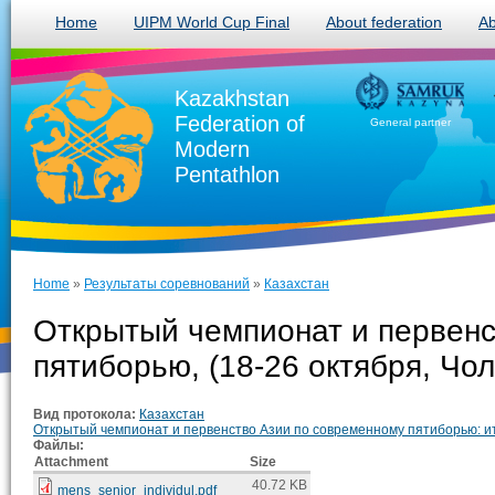
Home
UIPM World Cup Final
About federation
Ab
Kazakhstan
Federation of
General partner
Modern
Pentathlon
Home
»
Результаты соревнований
»
Казахстан
Открытый чемпионат и первенс
пятиборью, (18-26 октября, Чол
Вид протокола:
Казахстан
Открытый чемпионат и первенство Азии по современному пятиборью: ит
Файлы:
Attachment
Size
40.72 KB
mens_senior_individul.pdf