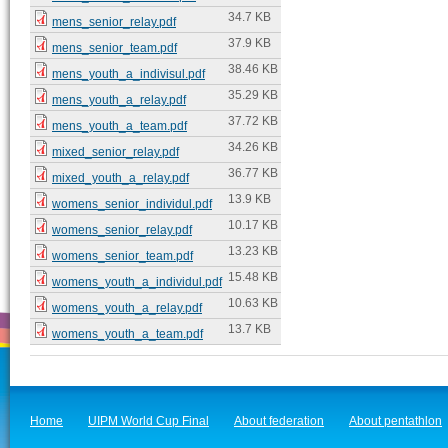
34.7 KB
mens_senior_relay.pdf
37.9 KB
mens_senior_team.pdf
38.46 KB
mens_youth_a_indivisul.pdf
35.29 KB
mens_youth_a_relay.pdf
37.72 KB
mens_youth_a_team.pdf
34.26 KB
mixed_senior_relay.pdf
36.77 KB
mixed_youth_a_relay.pdf
13.9 KB
womens_senior_individul.pdf
10.17 KB
womens_senior_relay.pdf
13.23 KB
womens_senior_team.pdf
15.48 KB
womens_youth_a_individul.pdf
10.63 KB
womens_youth_a_relay.pdf
13.7 KB
womens_youth_a_team.pdf
Home
UIPM World Cup Final
About federation
About pentathlon