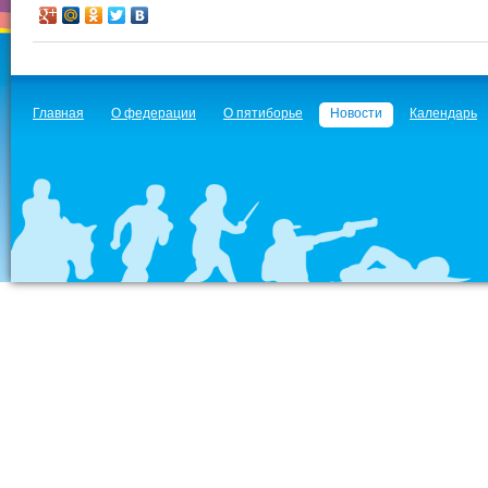
Главная
О федерации
О пятиборье
Новости
Календарь