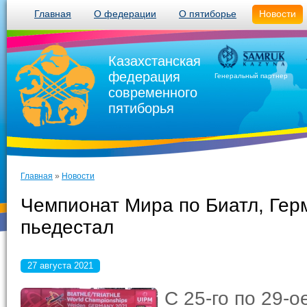
Главная
О федерации
О пятиборье
Новости
Казахстанская
федерация
Генеральный партнер
современного
пятиборья
Главная
»
Новости
Чемпионат Мира по Биатл, Герм
пьедестал
27 августа 2021
С 25-го по 29-