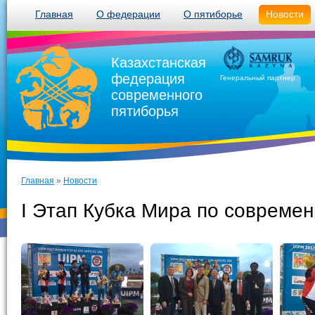
Главная
О федерации
О пятиборье
Новости
Казахстанская
федерация
Генеральный партнер
современного
пятиборья
Главная
»
Новости
I Этап Кубка Мира по совреме