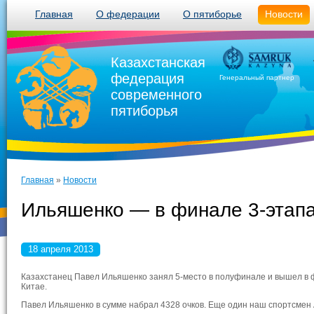
Главная
О федерации
О пятиборье
Новости
Казахстанская
федерация
Генеральный партнер
современного
пятиборья
Главная
»
Новости
Ильяшенко — в финале 3-этапа
18 апреля 2013
Казахстанец Павел Ильяшенко занял 5-место в полуфинале и вышел в ф
Китае.
Павел Ильяшенко в сумме набрал 4328 очков. Еще один наш спортсмен 