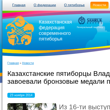
Главная
О федерации
О пятиборье
Новости
Казахстанская
федерация
Генеральный партнер
современного
пятиборья
Главная
»
Новости
Казахстанские пятиборцы Влад
завоевали бронзовые медали п
23 ноября 2014
Из 16-ти высту