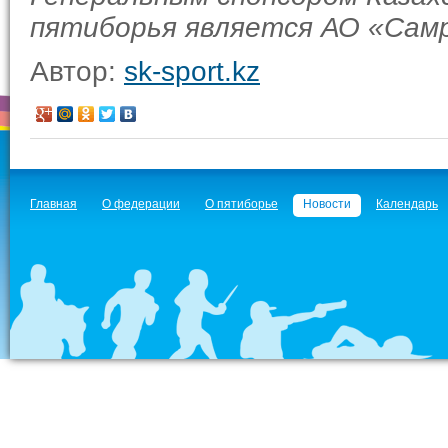
пятиборья является АО «Самр
Автор:
sk-sport.kz
Главная
О федерации
О пятиборье
Новости
Календарь