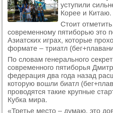
уступили силь
Корее и Китаю.
Стоит отметить
современному пятиборью это п
Азиатских играх, которые прох
формате – триатл (бег+плаван
По словам генерального секре
современного пятиборья Дмит
федерация два года назад рас
которую вошли биатл (бег+плав
проводятся такие крупные стар
Кубка мира.
«Третье место – думаю, это до