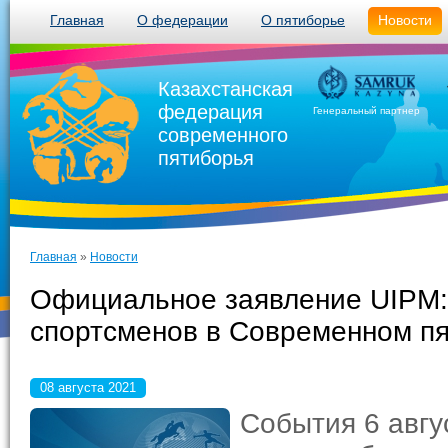
Главная
О федерации
О пятиборье
Новости
Казахстанская
федерация
Генеральный партнер
современного
пятиборья
Главная
»
Новости
Официальное заявление UIPM:
спортсменов в Современном п
08 августа 2021
События 6 авгу