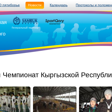
О пятиборье
Новости
Календарь
Протоколы и положе
кая
Генеральный партнер
ого
 Чемпионат Кыргызской Республи