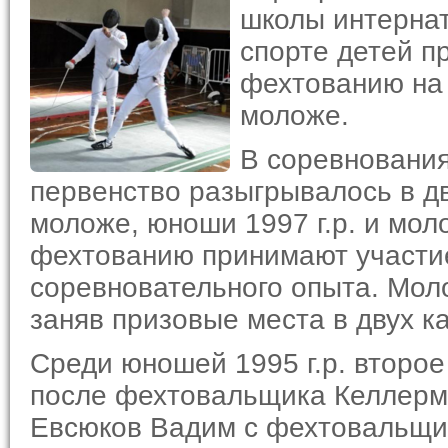
школы интернат
спорте детей п
фехтованию на 
моложе.
В соревнования
первенство разыгрывалось в дв
моложе, юноши 1997 г.р. и мол
фехтованию принимают участи
соревновательного опыта. Мол
заняв призовые места в двух к
Среди юношей 1995 г.р. второе
после фехтовальщика Келлерма
Евсюков Вадим с фехтовальщи