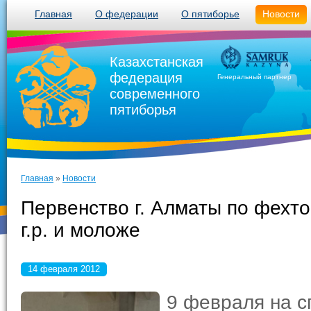
Главная
О федерации
О пятиборье
Новости
Казахстанская
федерация
Генеральный партнер
современного
пятиборья
Главная
»
Новости
Первенство г. Алматы по фехт
г.р. и моложе
14 февраля 2012
9 февраля на с