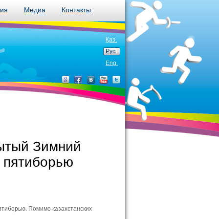
ния
Медиа
Контакты
Қаз.
Рус.
Eng.
рытый Зимний
у пятиборью
ятиборью. Помимо казахстанских