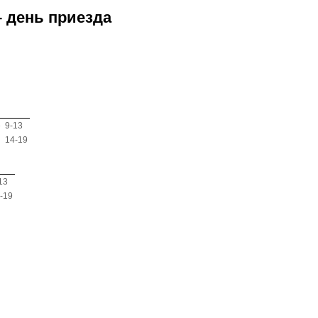
– день приезда
»
9-13
14-19
13
-19