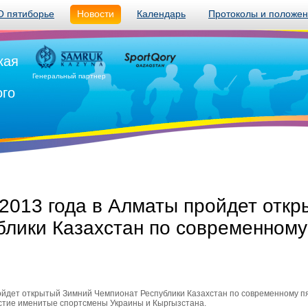
О пятиборье
Новости
Календарь
Протоколы и положе
кая
Генеральный партнер
ого
 2013 года в Алматы пройдет отк
блики Казахстан по современном
ройдет открытый Зимний Чемпионат Республики Казахстан по современному п
астие именитые спортсмены Украины и Кыргызстана.