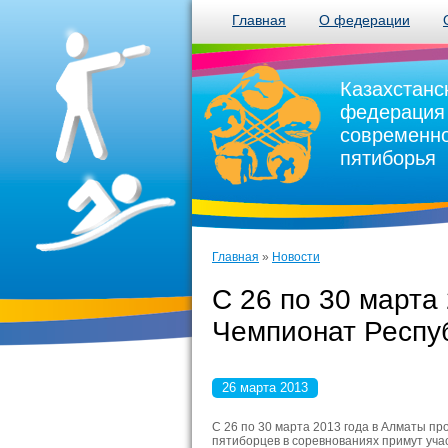
Главная
О федерации
Казахстанс
федерация
современн
пятиборья
Главная
»
Новости
С 26 по 30 марта
Чемпионат Респу
26 марта 2013
С 26 по 30 марта 2013 года в Алматы п
пятиборцев в соревнованиях примут уч