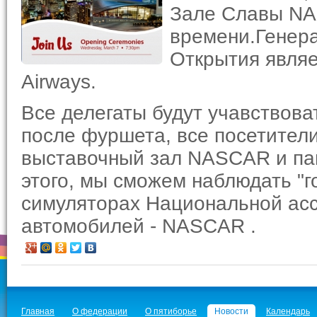
Зале Славы NA
времени.Генер
Открытия явля
Airways.
Все делегаты будут учавствова
после фуршета, все посетител
выставочный зал NASCAR и пав
этого, мы сможем наблюдать "г
симуляторах Национальной асс
автомобилей - NASCAR .
Главная
О федерации
О пятиборье
Новости
Календарь