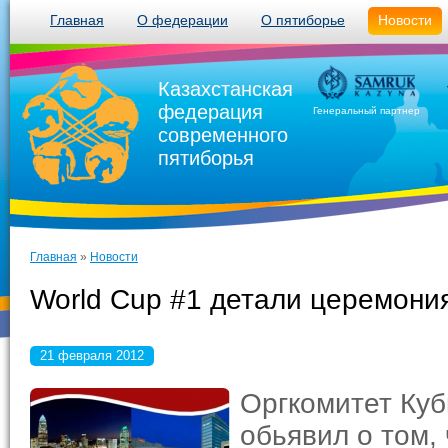
Главная
О федерации
О пятиборье
Новости
Казахстанская
федерация
Генеральный партнер
современного
пятиборья
Главная
»
Новости
World Cup #1 детали церемони
21 февраля 2012
Оргкомитет Ку
обьявил о том,