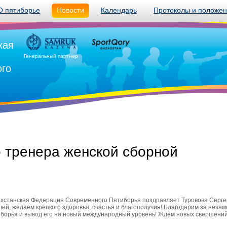
О пятиборье
Новости
Календарь
Протоколы и положе
кая
Генеральный партнер
ого
 тренера женской сборной
хстанская Федерация Современного Пятиборья поздравляет Туровова Сергей
ей, желаем крепкого здоровья, счастья и благополучия! Благодарим за незам
борья и вывод его на новый международный уровень! Ждем новых свершений