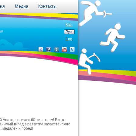
ния
Медиа
Контакты
Қаз.
Рус.
Eng.
 Анатольевича с 60-тилетием! В этот
енимый вклад в развитие казахстанского
, медалей и побед!