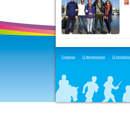
Главная
О федерации
О пятибор