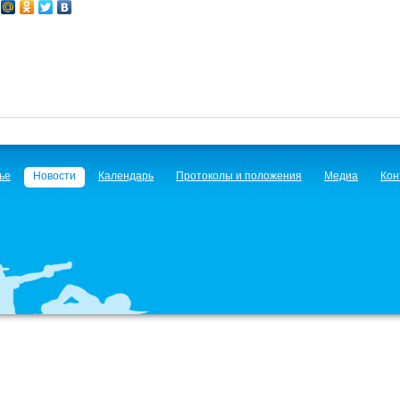
ье
Новости
Календарь
Протоколы и положения
Медиа
Кон