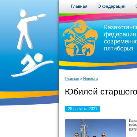
Главная
О федерации
Казахстанс
федерация
современн
пятиборья
Главная
»
Новости
Юбилей старшего
28 августа 2021
Каза
юбил
пяти