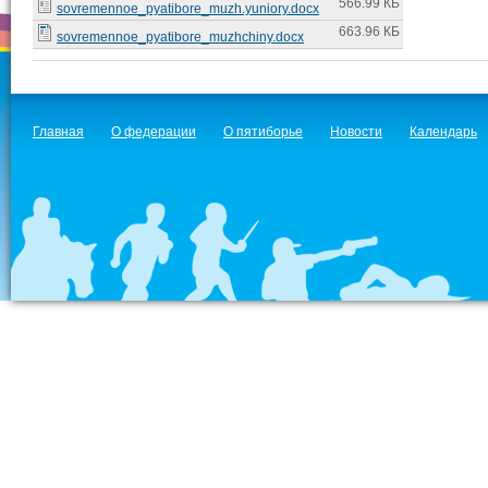
566.99 КБ
sovremennoe_pyatibore_muzh.yuniory.docx
663.96 КБ
sovremennoe_pyatibore_muzhchiny.docx
Главная
О федерации
О пятиборье
Новости
Календарь