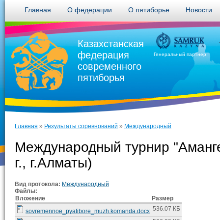
Главная
О федерации
О пятиборье
Новости
Казахстанская
федерация
Генеральный партнер
современного
пятиборья
Главная
»
Результаты соревнований
»
Международный
Международный турнир "Аманге
г., г.Алматы)
Вид протокола:
Международный
Файлы:
Вложение
Размер
536.07 КБ
sovremennoe_pyatibore_muzh.komanda.docx