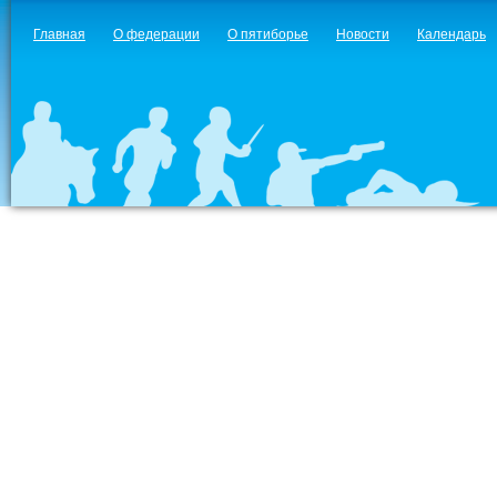
Главная
О федерации
О пятиборье
Новости
Календарь