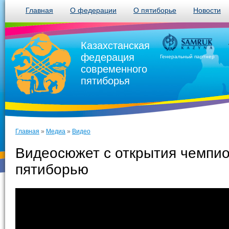
Главная
О федерации
О пятиборье
Новости
Казахстанская
федерация
Генеральный партнер
современного
пятиборья
Главная
»
Медиа
»
Видео
Видеосюжет с открытия чемпио
пятиборью