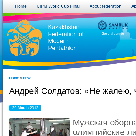
Home
UIPM World Cup Final
About federation
Ab
Kazakhstan
Federation of
General partner
Modern
Pentathlon
Home
»
News
Андрей Солдатов: «Не жалею, 
29 March 2012
Мужская сборна
олимпийские ли