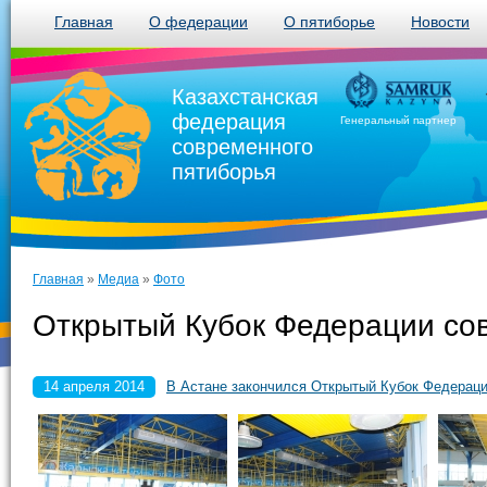
Главная
О федерации
О пятиборье
Новости
Казахстанская
федерация
Генеральный партнер
современного
пятиборья
Главная
»
Медиа
»
Фото
Открытый Кубок Федерации со
14 апреля 2014
В Астане закончился Открытый Кубок Федераци