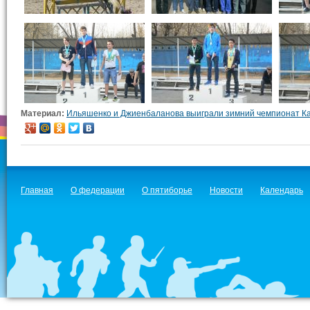
Материал:
Ильяшенко и Джиенбаланова выиграли зимний чемпионат К
Главная
О федерации
О пятиборье
Новости
Календарь