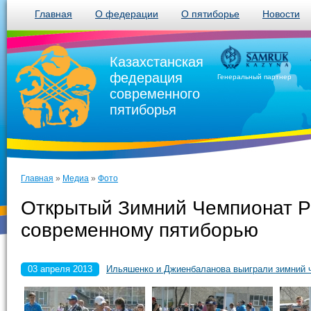
Главная
О федерации
О пятиборье
Новости
Казахстанская
федерация
Генеральный партнер
современного
пятиборья
Главная
»
Медиа
»
Фото
Открытый Зимний Чемпионат Ре
современному пятиборью
03 апреля 2013
Ильяшенко и Джиенбаланова выиграли зимний 