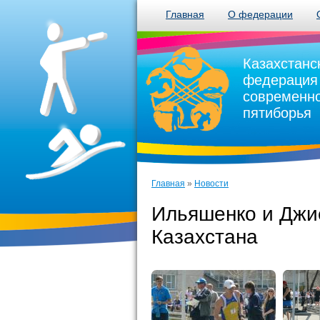
Главная
О федерации
Казахстанс
федерация
современн
пятиборья
Главная
»
Новости
Ильяшенко и Джи
Казахстана