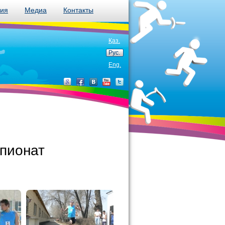
ния
Медиа
Контакты
Қаз.
Рус.
Eng.
пионат