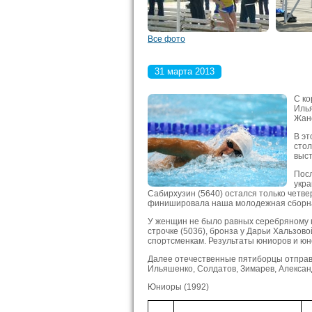
Все фото
31 марта 2013
С ко
Илья
Жане
В эт
стол
выст
Посл
укра
Сабирхузин (5640) остался только четв
финишировала наша молодежная сборная 
У женщин не было равных серебряному 
строчке (5036), бронза у Дарьи Хальзов
спортсменкам. Результаты юниоров и ю
Далее отечественные пятиборцы отправят
Ильяшенко, Солдатов, Зимарев, Алекса
Юниоры (1992)