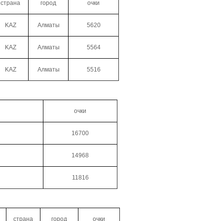
страна
город
очки
KAZ
Алматы
5620
KAZ
Алматы
5564
KAZ
Алматы
5516
очки
16700
14968
11816
страна
город
очки