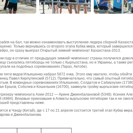
рабля на бал, так можно ознаменовать выступление лидера сборной Казахс
шенко. Только вернувшись со второго этапа Кубка мира, который завершился
йро, он сразу выиграл Открытый зимний чемпионат Казахстана-2013.
ом году в отличие от предыдущих зимний чемпионат страны получился дово
ицу съехались пятиборцы не только с Кыргызстана, но и Украины, а также ре
упали на подобных соревнованиях (Тараз, Актобе).
е пяти видов Ильяшенко набрал 5872 очка. Этого ему хватило, чтобы обойти
инец Павел Кирпулянский (5712). Примечательно, что самый опытный пятиб
ертым. В командных соревнованиях Ильяшенко, Солдатов и Сабирхузин (1738
Ершов, Соболев и Кошельник (16700), замкнули тройку кыргызские пятибор
призеру чемпионата Азии-2012 — Арине Джиенбалановой (5348). Ксения Але
ой (4984). Впервые приехавшие в Алматы кыргызские пятиборки так и не смог
ношей представлены ниже.
ся в Чэнду (Китай), где с 17 по 21 апреля состоится третий этап Кубка мира
ндрова и Джиенбаланова.