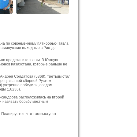
тана по современному пятиборью Павла
 в минувшие выходные в Рио-де-
льно представительным. В Южную
гионов Казахстана, которые раньше не
 Андрея Солдатова (5868), третьим стал
орец в нашей сборной Рустем
0) уверенно победили, следом
цы (16236).
ксандрова расположилась на второй
ли навязать борьбу местным
. Планируется, что там выступят