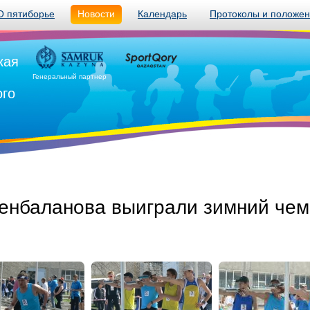
О пятиборье
Новости
Календарь
Протоколы и положе
кая
Генеральный партнер
ого
енбаланова выиграли зимний чем