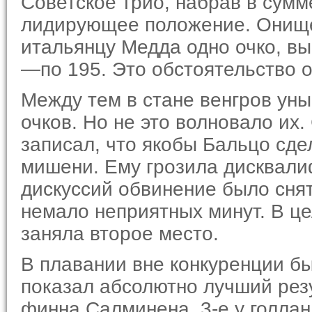
Советское трио, набрав в сумм
лидирующее положение. Онище
итальянцу Медда одно очко, в
—по 195. Это об­стоятельство 
Между тем в стане венгров уны
очков. Но не это волновало их.
записал, что якобы Бальцо сде
мишени. Ему грозила дис­квали
дискуссий обвине­ние было сня
немало не­приятных минут. В ц
заняла второе место.
В плавании вне конкуренции б
показал абсолютно лучший резу
финна Салминена, 3-е у голлан