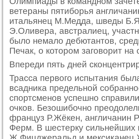
Олимпиады в командном зачете
ветераны пятиборья англичани
итальянец М.Медда, шведы Б.Я
Э.Оливера, австралиец, участн
было немало дебютантов, сре
Печак, о котором загово­рит н
Впереди пять дней сконцентрир
Трасса первого испытания была
всадника предельной собраннос
спортсменов успешно справили
очков. Безошибочно преодо­лел
француз Р.Жёкен, англичанин 
Ферм. В шестерку сильнейших
Ж.Фицджеральд и мексиканец 