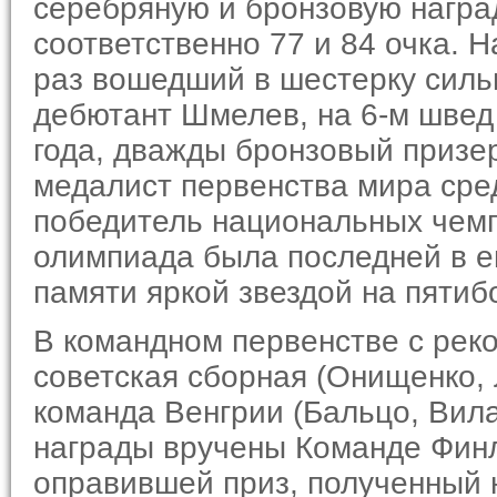
серебряную и бронзовую награ
соответственно 77 и 84 очка. Н
раз вошедший в шестерку сильн
дебютант Шмелев, на 6-м швед
года, дваж­ды бронзовый приз
медалист первенства мира сре
победитель национальных чемп
олимпиада была последней в ег
памяти яркой звездой на пятиб
В командном первенстве с рек
советская сборная (Онищенко, 
команда Венгрии (Бальцо, Вила
награды вручены Команде Финл
оправ­ившей приз, полученный