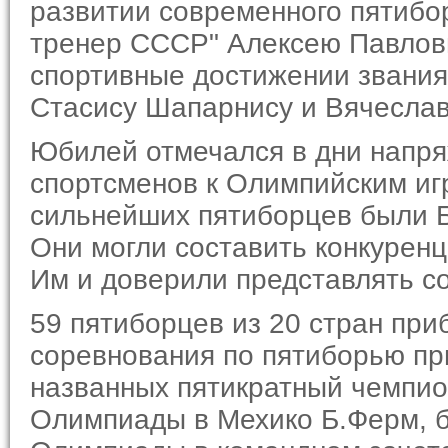
развитии современного пятибо
тренер СССР" Алексею Павлови
спортивные достиже­нии звани
Стасису Шапарнису и Вячеслав
Юбилей отмечался в дни напряж
спортсменов к Олимпийским игр
сильнейших пятиборцев были Б
Они могли составить конкурен­
Им и доверили представлять с
59 пятиборцев из 20 стран пр
соревнования по пятиборью пр
названных пятикратный чемпио
Олимпиады в Мехико Б.Ферм, б