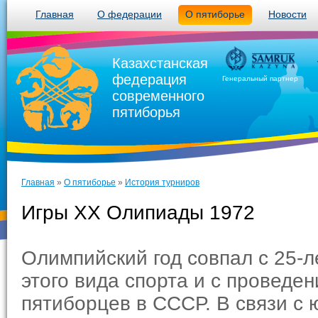
Главная
О федерации
О пятиборье
Новости
Казахстанская
федерация
Генеральный партнер
современного
пятиборья
Главная
»
О пятиборье
»
История турниров
Игры XX Олипиады 1972
Олимпийский год совпал с 25-
этого вида спорта и с проведе
пятиборцев в СССР. В связи с