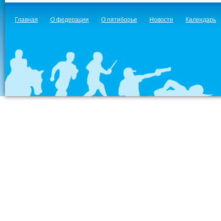
Главная
О федерации
О пятиборье
Новости
Календарь