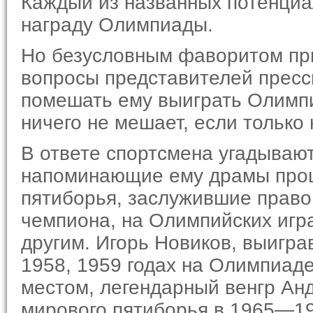
Каждый из названных потенциа
награду Олимпиады.
Но безусловным фаворитом при
вопросы представителей прессы
помешать ему выиграть Олим­пи
ничего не мешает, если только
В ответе спортсмена угадывают
напоминающие ему драмы прош
пятиборья, заслужившие право
чемпиона, на Олимпийских игр
другим. Игорь Новиков, выигра
1958, 1959 го­дах на Олимпиад
местом, легендарный венгр Ан
мирового пятиборья в 1965—196