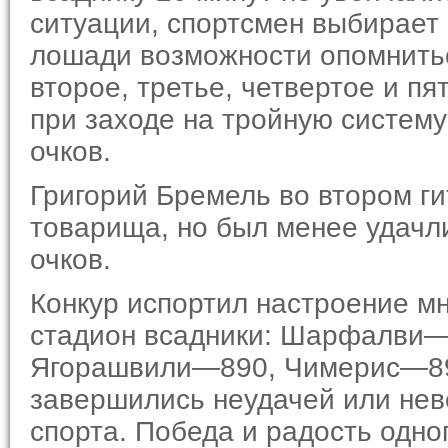
ситуации, спортсмен выбирает 
лошади возможности опомнить
второе, третье, четвертое и пя
при заходе на тройную систему
очков.
Григорий Бремель во втором ги
товарища, но был менее удачл
очков.
Конкур испортил настроение м
стадион всадники: Шарфалви—
Ягорашвили—890, Чимерис—890
завершились неудачей или нев
спорта. Победа и ра­дость одно