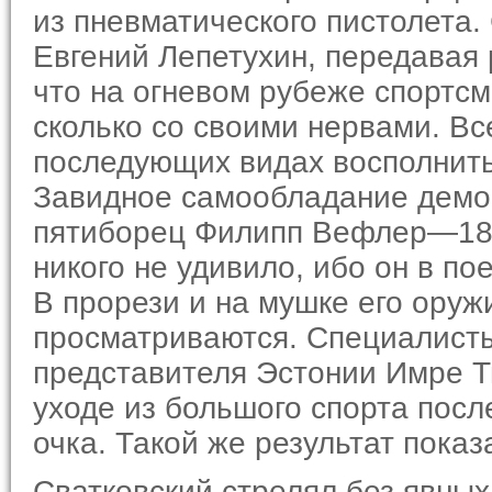
из пневматического пистолета.
Евгений Лепетухин, передавая 
что на огневом рубеже спортсм
сколько со своими нервами. Вс
после­дующих видах восполнить 
Завидное самообладание демо
пятиборец Филипп Вефлер—185
никого не удивило, ибо он в по
В прорези и на мушке его оруж
просматриваются. Специалисты
представи­теля Эстонии Имре 
уходе из большого спорта посл
очка. Такой же результат пока
Сватковский стрелял без явных