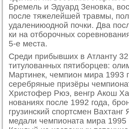
Бремель и Эдуард Зеновка, в
после тяжелейшей травмы, пол
удалениюодной почки. Два пос
ки на отборочных соревнованиях
5-е места.
Среди прибывших в Атланту 32 
титулованных пятиборцев: оли
Мартинек, чемпион мира 1993 
серебряные призё­ры чемпиона
Христофер Рюэ, венгр Акош Ха
нованиях после 1992 года, бр
грузинский спортсмен Вахтанг
медали чемпионата мира 1995 