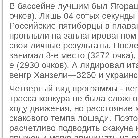
В бассейне лучшим был Ягораш
очков). Лишь 04 сотых секунд
Российские пятиборцы в пла­ва
проплыли на запла­нированном 
свои лич­ные результаты. Посл
занимал 8-е место (3272 очка),
е (2930 очков). А лидировал и
венгр Ханзели—3260 и укра­ин
Четвертый вид программы - вер
трасса конкура не была сложно
ходу движения, но расстояние
скакового темпа ло­шади. Поэт
расчетливо подводить скакуна 
прыжок и мягко принимать на п