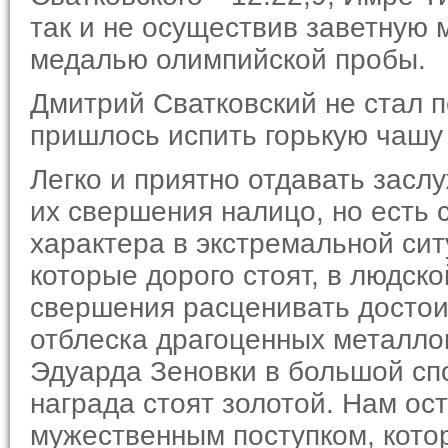
так и не осуществив завет­ную 
медалью олим­пийской пробы.
Дмитрий Сватковский не стал п
пришлось испить горькую чашу
Легко и приятно отдавать засл
их свершения налицо, но есть 
характера в экстремальной си­
которые дорого стоят, в людско
свершения расцени­вать достои
отблеска дра­гоценных металло
Эдуарда Зеновки в большой спо
награда стоят золотой. Нам ост
мужественным поступком, кото