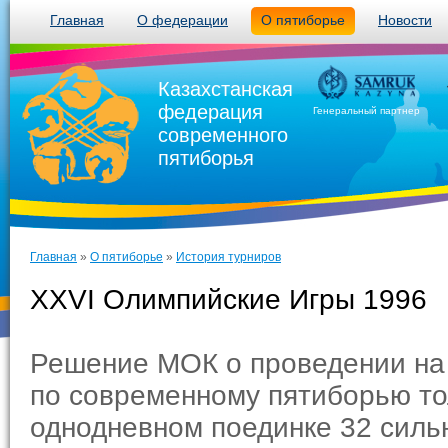
Главная
О федерации
О пятиборье
Новости
Казахстанская
федерация
Генеральный партнер
современного
пятиборья
Главная
»
О пятиборье
»
История турниров
XXVI Олимпийские Игры 1996
Решение МОК о проведении на 
по современному пятиборью тол
однодневном поединке 32 силь