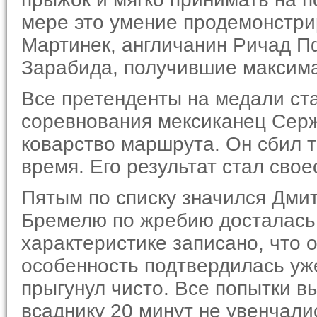
мере это умение продемонстрир
Мартинек, англичанин Ричад Пф
Зарабида, получившие максима
Все претенденты на медали ст
соревнования мексиканец Серж
коварство маршрута. Он сбил 
время. Его результат стал сво
Пятым по списку значился Дмит
Бремелю по жребию досталась 
характеристике записано, что 
особенность подтвердилась уже
прыгунул чисто. Все попытки в
всаднику 20 минут не увенчали