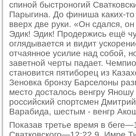
спиной быстроногий Сватков­ск
Парыгина. До финиша каких-то
вверх две руки. «Он сдался, о
Эдик! Эдик! Продержись ещё чу
оглядывается и видит ускорени
отчаянное усилие над собой, но
заветной черты падает. Чемпи
становится пятиборец из Каза
Зеновка бронзу Барселоны раз
место досталось венгру Яношу
рос­сийский спортсмен Дмитрий
Варабида, шестым - венгр Ако
Показав третье время в беге—1
Сватковского—12:22,9, Имре Ти